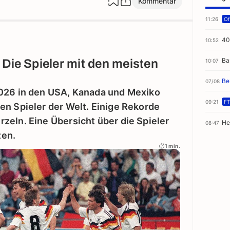
Kommentar
11:26
Off
40
10:52
Ba
Die Spieler mit den meisten
10:07
Be
07/08
2026 in den USA, Kanada und Mexiko
09:21
FT
en Spieler der Welt. Einige Rekorde
zeln. Eine Übersicht über die Spieler
He
08:47
zen.
1 min.