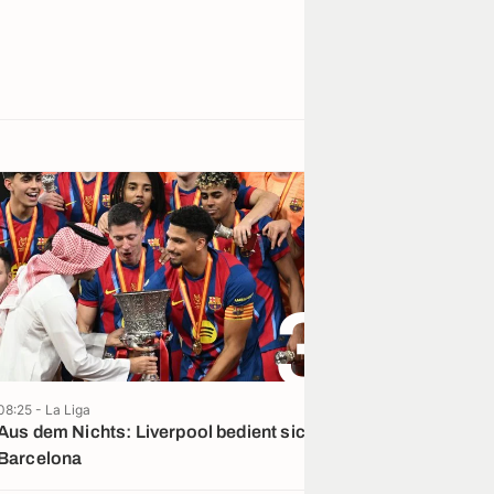
3
08:25 - La Liga
07/08 - Bundesliga
Aus dem Nichts: Liverpool bedient sich in
„Poker verände
Barcelona
Konkurrenten