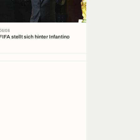
06/08
05/08
FIFA stellt sich hinter Infantino
„Dieser Penner
Geld zurück