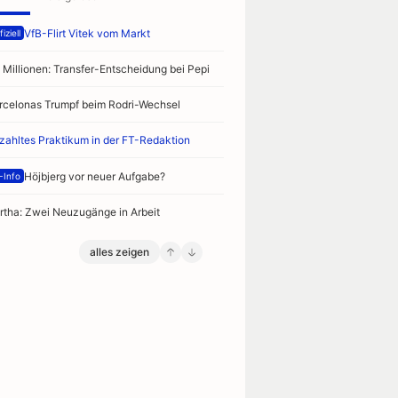
VfB-Flirt Vitek vom Markt
iziell
 Millionen: Transfer-Entscheidung bei Pepi
rcelonas Trumpf beim Rodri-Wechsel
zahltes Praktikum in der FT-Redaktion
Höjbjerg vor neuer Aufgabe?
-Info
rtha: Zwei Neuzugänge in Arbeit
alles zeigen