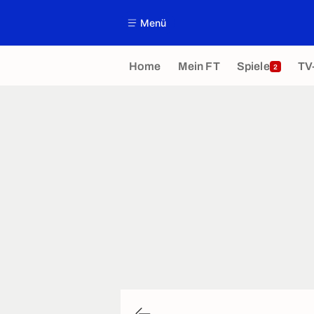
Menü
Home
Mein FT
Spiele
TV
2