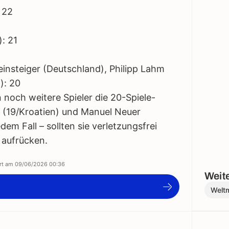
 22
: 21
nsteiger (Deutschland), Philipp Lahm
): 20
och weitere Spieler die 20-Spiele-
 (19/Kroatien) und Manuel Neuer
em Fall – sollten sie verletzungsfrei
s aufrücken.
ert am
09/06/2026 00:36
Weite
Weltm