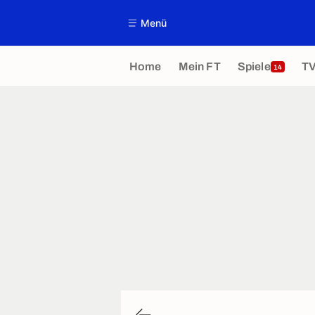
Menü
Home
Mein FT
Spiele
T
14