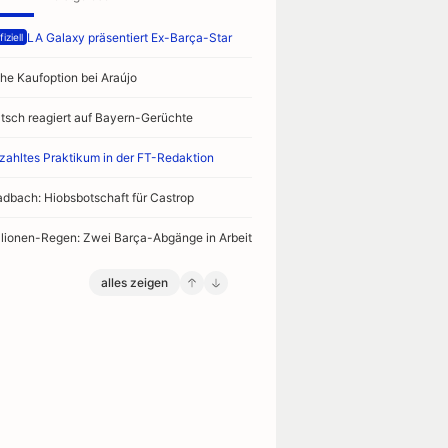
LA Galaxy präsentiert Ex-Barça-Star
iziell
he Kaufoption bei Araújo
ltsch reagiert auf Bayern-Gerüchte
zahltes Praktikum in der FT-Redaktion
adbach: Hiobsbotschaft für Castrop
llionen-Regen: Zwei Barça-Abgänge in Arbeit
alles zeigen