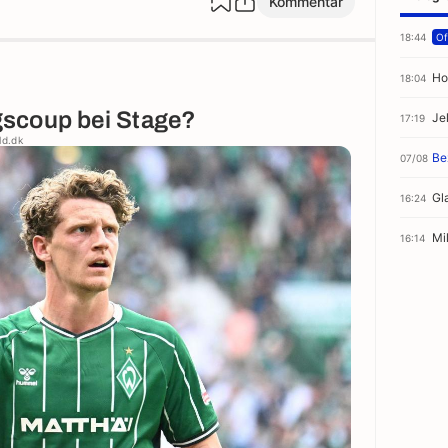
Kommentar
18:44
Off
Ho
18:04
scoup bei Stage?
Je
17:19
ld.dk
Be
07/08
Gl
16:24
Mi
16:14