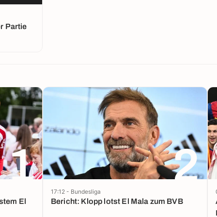
 Partie
1
2
17:12 - Bundesliga
Bericht: Klopp lotst El Mala zum BVB