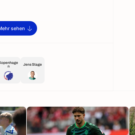
Mehr sehen
Kopenhage
Jens Stage
n