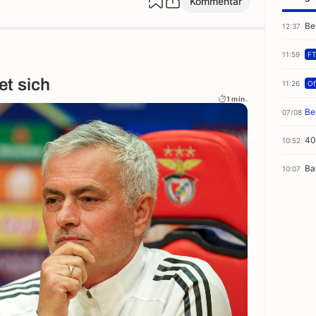
Kommentar
Be
12:37
11:59
FT
t sich
11:26
Off
1 min.
Be
07/08
40
10:52
Ba
10:07