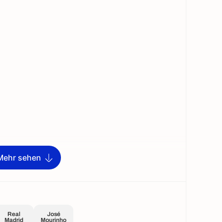
Mehr sehen
Real
José
Madrid
Mourinho