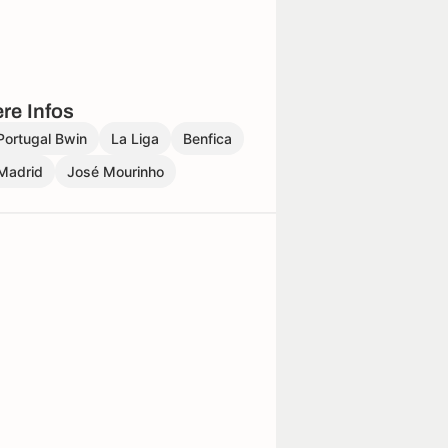
re Infos
Portugal Bwin
La Liga
Benfica
Madrid
José Mourinho