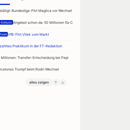
stätigt: Bundesliga-Flirt Maglica vor Wechsel
Angebot schon da: 50 Millionen für Camara
-Exklusiv
VfB-Flirt Vitek vom Markt
iziell
zahltes Praktikum in der FT-Redaktion
 Millionen: Transfer-Entscheidung bei Pepi
rcelonas Trumpf beim Rodri-Wechsel
alles zeigen