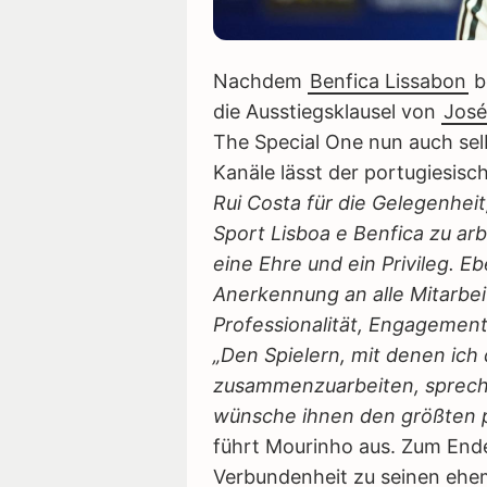
Nachdem
Benfica Lissabon
b
die Ausstiegsklausel von
José
The Special One nun auch sel
Kanäle lässt der portugiesis
Rui Costa für die Gelegenhei
Sport Lisboa e Benfica zu arb
eine Ehre und ein Privileg. E
Anerkennung an alle Mitarbe
Professionalität, Engagement
„Den Spielern, mit denen ich
zusammenzuarbeiten, spreche
wünsche ihnen den größten p
führt Mourinho aus. Zum Ende
Verbundenheit zu seinen ehe