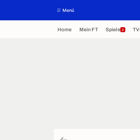
Menü
Home
Mein FT
Spiele
TV
2