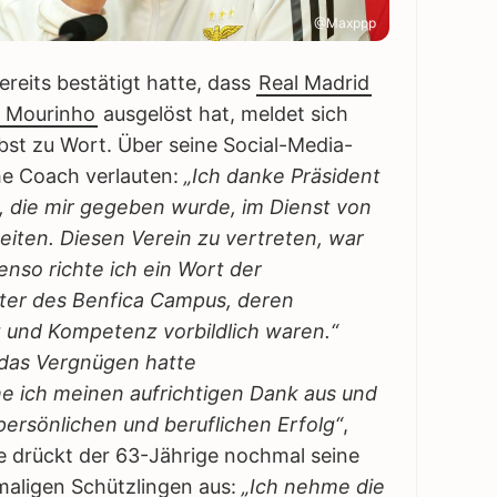
@Maxppp
ereits bestätigt hatte, dass
Real Madrid
 Mourinho
ausgelöst hat, meldet sich
bst zu Wort. Über seine Social-Media-
che Coach verlauten:
„Ich danke Präsident
t, die mir gegeben wurde, im Dienst von
eiten. Diesen Verein zu vertreten, war
benso richte ich ein Wort der
iter des Benfica Campus, deren
 und Kompetenz vorbildlich waren.“
 das Vergnügen hatte
 ich meinen aufrichtigen Dank aus und
ersönlichen und beruflichen Erfolg“
,
 drückt der 63-Jährige nochmal seine
maligen Schützlingen aus:
„Ich nehme die