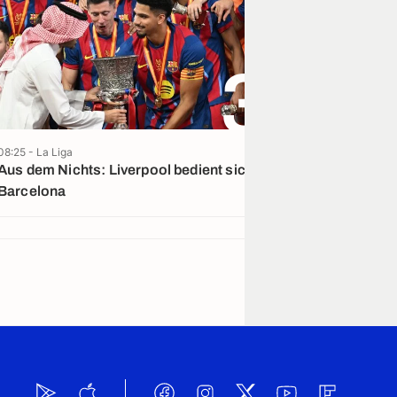
3
08:25 - La Liga
07/08 - Bundesliga
Aus dem Nichts: Liverpool bedient sich in
„Poker verände
Barcelona
Konkurrenten