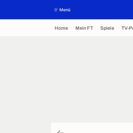
Menü
Home
Mein FT
Spiele
TV-P