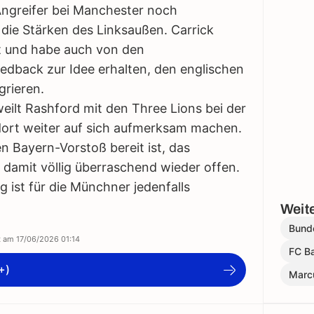
Angreifer bei Manchester noch
ie Stärken des Linksaußen. Carrick
t und habe auch von den
eedback zur Idee erhalten, den englischen
grieren.
lt Rashford mit den Three Lions bei der
dort weiter auf sich aufmerksam machen.
n Bayern-Vorstoß bereit ist, das
damit völlig überraschend wieder offen.
g ist für die Münchner jedenfalls
Weite
Bund
rt am
17/06/2026 01:14
FC B
+)
Marc