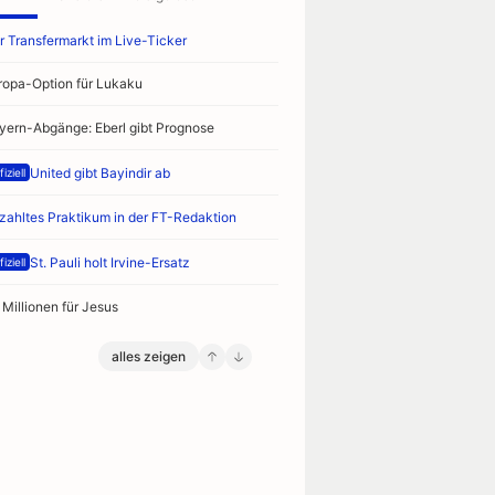
r Transfermarkt im Live-Ticker
ropa-Option für Lukaku
yern-Abgänge: Eberl gibt Prognose
United gibt Bayindir ab
iziell
zahltes Praktikum in der FT-Redaktion
St. Pauli holt Irvine-Ersatz
iziell
 Millionen für Jesus
alles zeigen