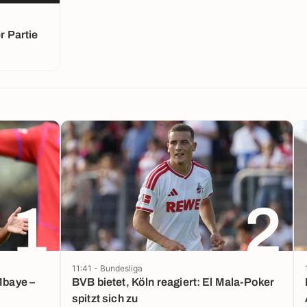
 Partie
1
2
11:41 - Bundesliga
Mbaye –
BVB bietet, Köln reagiert: El Mala-Poker
spitzt sich zu