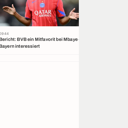
09:44
08:54
Bericht: BVB ein Mitfavorit bei Mbaye –
Bettelt Alvare
Bayern interessiert