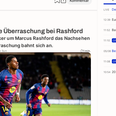
Kommentar
De
LIVE
Eu
12:39
ke Überraschung bei Rashford
Ba
11:52
ker um Marcus Rashford das Nachsehen
11:10
Off
raschung bahnt sich an.
Be
e Sun
1 min.
05/08
11:08
Off
20
10:54