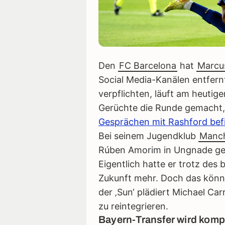
Den
FC Barcelona
hat
Marcu
Social Media-Kanälen entfernt
verpflichten, läuft am heut
Gerüchte die Runde gemacht
Gesprächen mit Rashford bef
Bei seinem Jugendklub
Manch
Rúben Amorim in Ungnade gef
Eigentlich hatte er trotz des 
Zukunft mehr. Doch das könnt
der ‚Sun‘ plädiert Michael Car
zu reintegrieren.
Bayern-Transfer wird kompl