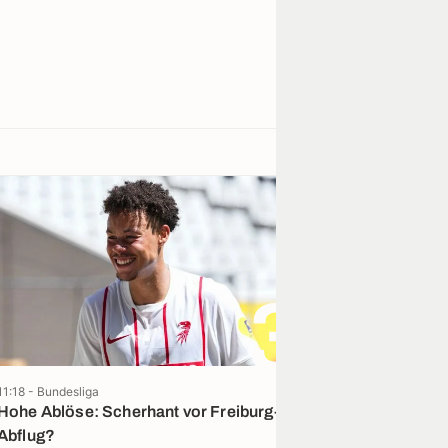
3
11:18 - Bundesliga
09:27 - Bundesliga
Hohe Ablöse: Scherhant vor Freiburg-
Bayer: Dicke G
Abflug?
Palacios