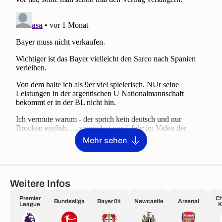
Mehr sehen
Weitere Infos
Premier
Ch
Bundesliga
Bayer 04
Newcastle
Arsenal
League
K