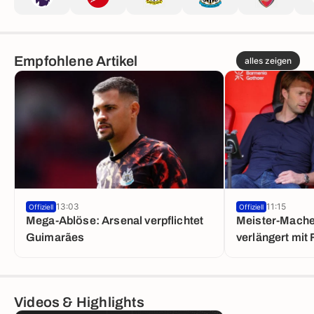
Empfohlene Artikel
alles zeigen
13:03
11:15
Offiziell
Offiziell
Mega-Ablöse: Arsenal verpflichtet
Meister-Mache
Guimarães
verlängert mit
Videos & Highlights