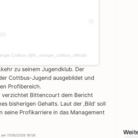
nergie Cottbus (@fc_energie_cottbus_official)
ckkehr zu seinem Jugendklub. Der
 der Cottbus-Jugend ausgebildet und
en Profibereich.
 verzichtet Bittencourt dem Bericht
es bisherigen Gehalts. Laut der ‚Bild‘ soll
n seine Profikarriere in das Management
Weite
rt am
11/06/2026 18:58