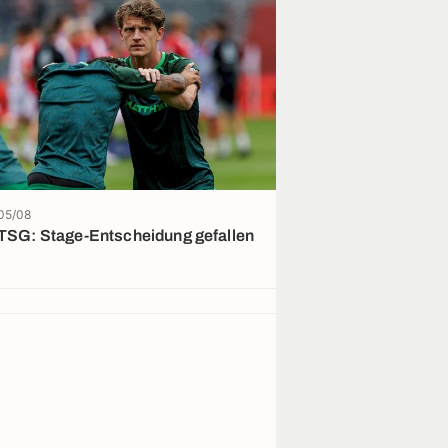
05/08
19:41
TSG: Stage-Entscheidung gefallen
Auf Leihbasis:
Bundesliga?