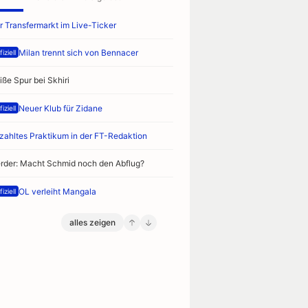
r Transfermarkt im Live-Ticker
Milan trennt sich von Bennacer
iziell
iße Spur bei Skhiri
Neuer Klub für Zidane
iziell
zahltes Praktikum in der FT-Redaktion
rder: Macht Schmid noch den Abflug?
OL verleiht Mangala
iziell
alles zeigen