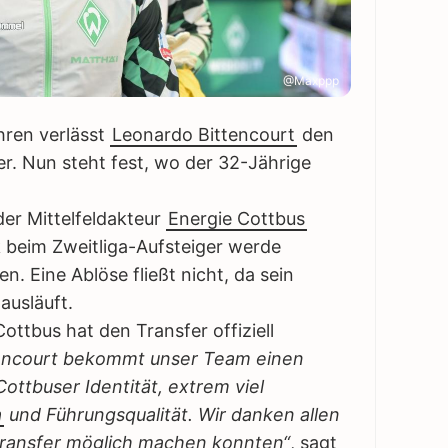
@Maxppp
ren verlässt
Leonardo Bittencourt
den
. Nun steht fest, wo der 32-Jährige
 der Mittelfeldakteur
Energie Cottbus
 beim Zweitliga-Aufsteiger werde
en. Eine Ablöse fließt nicht, da sein
ausläuft.
Cottbus hat den Transfer offiziell
tencourt bekommt unser Team einen
ttbuser Identität, extrem viel
a
und Führungsqualität. Wir danken allen
 Transfer möglich machen konnten“
, sagt