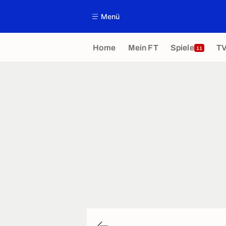
Menü
Home
Mein FT
Spiele
T
11