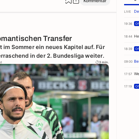
Kommentar
De
LIVE
19:36
Off
He
18:44
romantischen Transfer
t im Sommer ein neues Kapitel auf. Für
18:39
Off
rraschend in der 2. Bundesliga weiter.
Be
09:00
ld
3 min.
We
17:57
17:19
Off