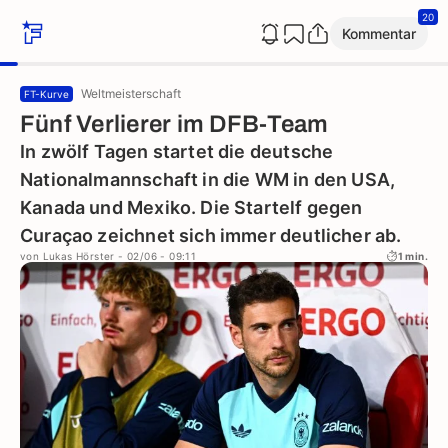
20
Kommentar
Weltmeisterschaft
FT-Kurve
Fünf Verlierer im DFB-Team
In zwölf Tagen startet die deutsche
Nationalmannschaft in die WM in den USA,
Kanada und Mexiko. Die Startelf gegen
Curaçao zeichnet sich immer deutlicher ab.
von
Lukas Hörster
- 02/06 - 09:11
1 min.