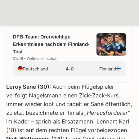
DFB-Team: Drei wichtige
Erkenntnisse nach dem Finnland-
Test
01/06 - Weltmeisterschaft
Deutschland
4
-
0
Finnland
Leroy Sané (30):
Auch beim Flügelspieler
verfolgt Nagelsmann einen Zick-Zack-Kurs.
Immer wieder lobt und tadelt er Sané öffentlich,
zuletzt bezeichnete er ihn als
„Herausforderer“
im Kader – sprich als Ersatzmann. Lennart Karl
(18) ist auf dem rechten Flügel vorbeigezogen.
Nick Woltemade (24):
In der Quali schoss der