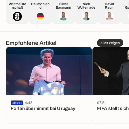
Weltmeiste
Deutschlan
Oliver
Nick
David
rschaft
d
Baumann
Woltemade
Raum
Go
Empfohlene Artikel
alles zeigen
14:48
07:51
Offiziell
Forlán übernimmt bei Uruguay
FIFA stellt sich