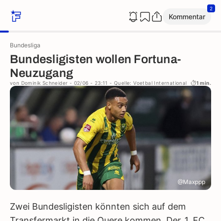
2
Kommentar
Bundesliga
Bundesligisten wollen Fortuna-
Neuzugang
von
Dominik Schneider
- 02/06 - 23:11
- Quelle: Voetbal International
1 min.
@Maxppp
Zwei Bundesligisten könnten sich auf dem
Transfermarkt in die Quere kommen. Der
1. FC