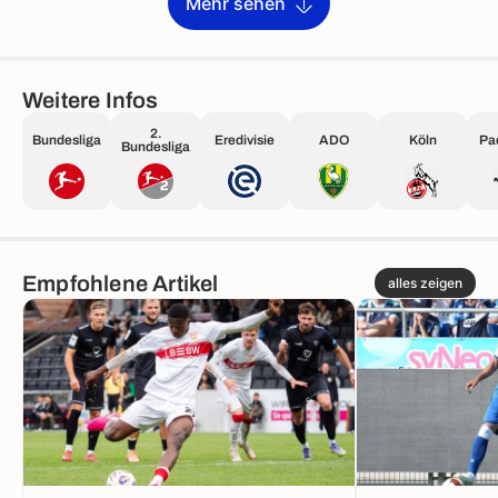
Mehr sehen
Weitere Infos
2.
Bundesliga
Eredivisie
ADO
Köln
Pa
Bundesliga
Empfohlene Artikel
alles zeigen