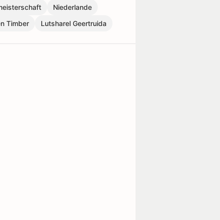
eisterschaft
Niederlande
ën Timber
Lutsharel Geertruida