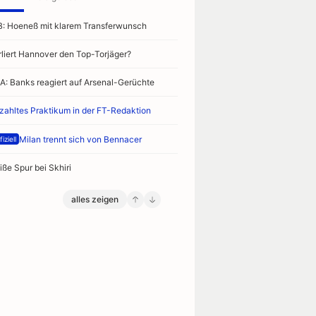
B: Hoeneß mit klarem Transferwunsch
rliert Hannover den Top-Torjäger?
A: Banks reagiert auf Arsenal-Gerüchte
zahltes Praktikum in der FT-Redaktion
Milan trennt sich von Bennacer
iziell
iße Spur bei Skhiri
alles zeigen