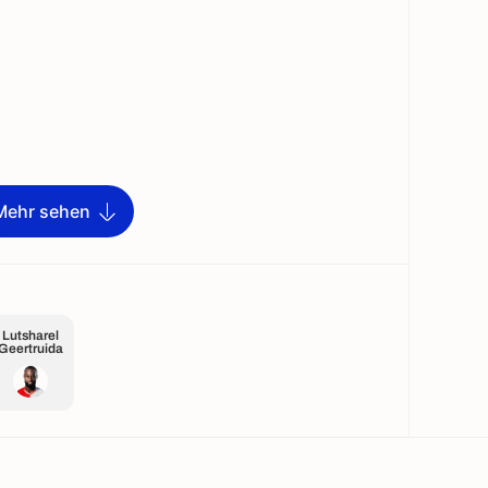
Mehr sehen
Lutsharel
Geertruida