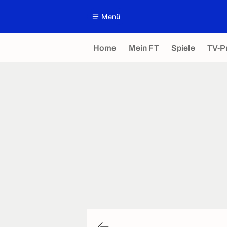
Menü
Home
Mein FT
Spiele
TV-P