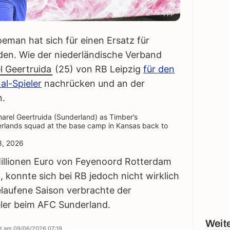
@Maxppp
man hat sich für einen Ersatz für
den. Wie der niederländische Verband
l Geertruida
(25) von RB Leipzig
für den
al-Spieler
nachrücken und an der
n.
arel Geertruida (Sunderland) as Timber’s
erlands squad at the base camp in Kansas back to
8, 2026
Millionen Euro von Feyenoord Rotterdam
 konnte sich bei RB jedoch nicht wirklich
laufene Saison verbrachte der
eler beim AFC Sunderland.
Weite
ert am
09/06/2026 07:19