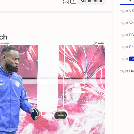
Kommentar
Vf
07/08
Ve
07/08
FC
07/08
ach
oranje.nl
1 min.
Be
07/08
07/08
Off
He
07/08