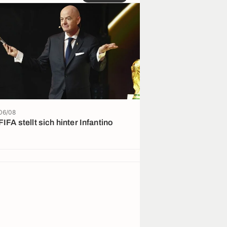
06/08
05/08
FIFA stellt sich hinter Infantino
„Dieser Penner
Geld zurück