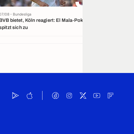
07/08 - Bundesliga
07/08 - La Liga
BVB bietet, Köln reagiert: El Mala-Poker
Medien: Einigu
spitzt sich zu