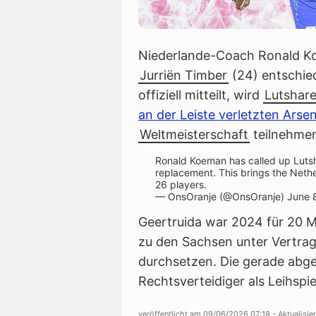
Niederlande-Coach Ronald Koe
Jurriën Timber
(24) entschie
offiziell mitteilt, wird
Lutshare
an der Leiste verletzten Arsen
Weltmeisterschaft
teilnehme
Ronald Koeman has called up Lutsh
replacement. This brings the Neth
26 players.
— OnsOranje (@OnsOranje)
June 
Geertruida war 2024 für 20 
zu den Sachsen unter Vertrag,
durchsetzen. Die gerade abge
Rechtsverteidiger als Leihspi
veröffentlicht am
09/06/2026 07:18
- Aktualisi