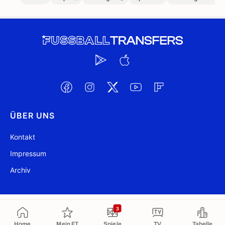
ÜBER UNS
Kontakt
Impressum
Archiv
@ FussballTransfers.com 2009-2026
Aktualisiert 19:37
3
Home
Mein FT
Spiele
TV
Tabelle