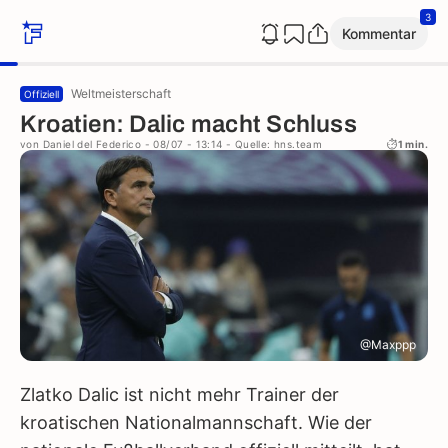
3
Kommentar
Weltmeisterschaft
Offiziell
Kroatien: Dalic macht Schluss
von
Daniel del Federico
- 08/07 - 13:14
- Quelle: hns.team
1 min.
@Maxppp
Zlatko Dalic ist nicht mehr Trainer der
kroatischen Nationalmannschaft. Wie der