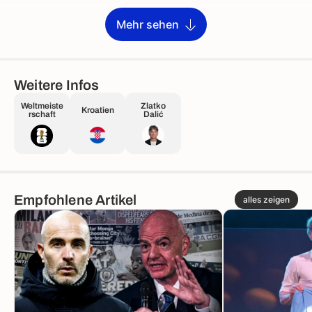
Mehr sehen
Weitere Infos
Weltmeiste
Zlatko
Kroatien
rschaft
Dalić
Empfohlene Artikel
alles zeigen