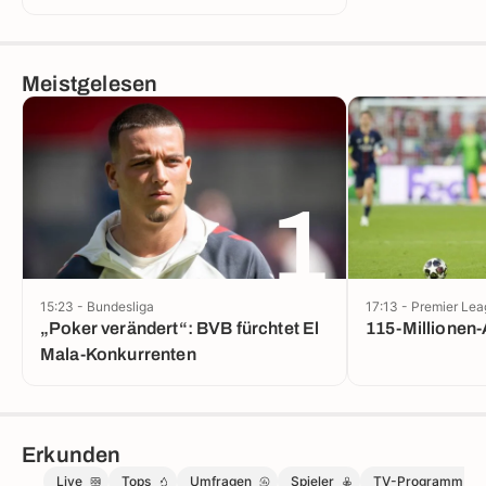
Lyon
Meistgelesen
1
15:23 - Bundesliga
17:13 - Premier Le
„Poker verändert“: BVB fürchtet El
115-Millionen-
Mala-Konkurrenten
Erkunden
Live
Tops
Umfragen
Spieler
TV-Programm