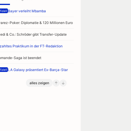
Bayer verleiht Mbamba
iziell
varez-Poker: Diplomatie & 120 Millionen Euro
vedi & Co.: Schröder gibt Transfer-Update
zahltes Praktikum in der FT-Redaktion
omande-Saga ist beendet
LA Galaxy präsentiert Ex-Barça-Star
iziell
alles zeigen