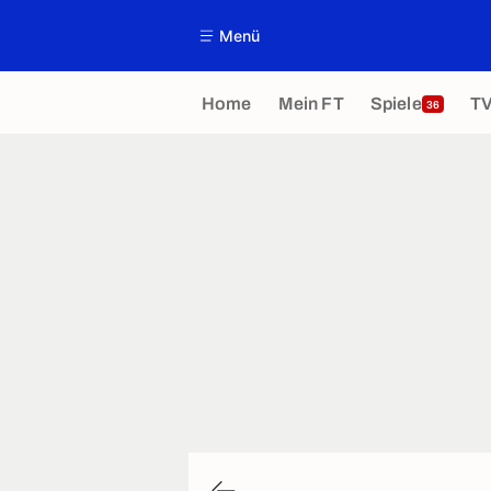
Menü
Home
Mein FT
Spiele
T
36