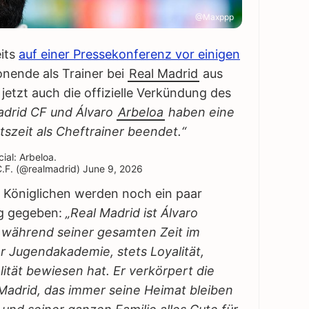
@Maxppp
its
auf einer Pressekonferenz vor einigen
onende als Trainer bei
Real Madrid
aus
jetzt auch die offizielle Verkündung des
adrid CF und Álvaro
Arbeloa
haben eine
mtszeit als Cheftrainer beendet.“
ial: Arbeloa.
.F. (@realmadrid)
June 9, 2026
r Königlichen werden noch ein paar
g gegeben:
„Real Madrid ist Álvaro
r während seiner gesamten Zeit im
r Jugendakademie, stets Loyalität,
tät bewiesen hat. Er verkörpert die
Madrid, das immer seine Heimat bleiben