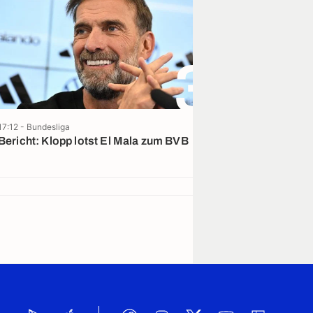
3
17:12 - Bundesliga
08:25 - La Liga
Bericht: Klopp lotst El Mala zum BVB
Aus dem Nichts
Barcelona