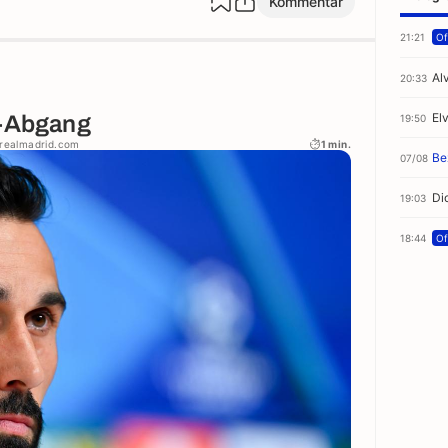
Kommentar
21:21
Off
Al
20:33
El
a-Abgang
19:50
 realmadrid.com
1 min.
Be
07/08
Di
19:03
18:44
Off