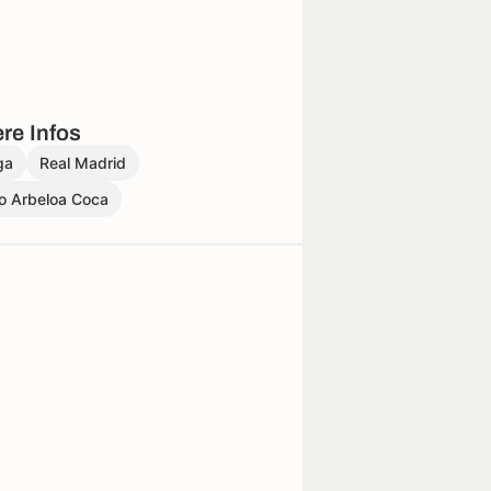
re Infos
ga
Real Madrid
o Arbeloa Coca