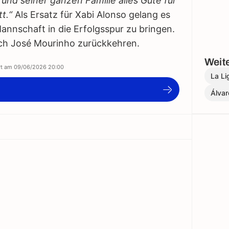
und seiner ganzen Familie alles Gute für
t.“
Als Ersatz für Xabi Alonso gelang es
Mannschaft in die Erfolgsspur zu bringen.
ach José Mourinho zurückkehren.
Weite
ert am
09/06/2026 20:00
La Li
Álvar