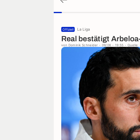
La Liga
Offiziell
Real bestätigt Arbelo
von
Dominik Schneider
- 09/06 - 19:55
- Quelle: