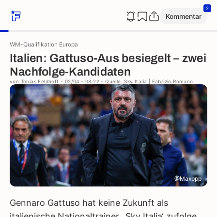
2
Kommentar
WM-Qualifikation Europa
Italien: Gattuso-Aus besiegelt – zwei
Nachfolge-Kandidaten
von
Tobias Feldhoff
- 02/04 - 08:22
- Quelle: Sky Italia | Fabrizio Romano
@Maxppp
Gennaro Gattuso hat keine Zukunft als
italienische Nationaltrainer. ‚Sky Italia‘ zufolge