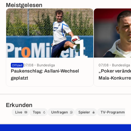
Meistgelesen
1
07/08 - Bundesliga
07/08 - Bundesliga
Offiziell
Paukenschlag: Asllani-Wechsel
„Poker verände
geplatzt
Mala-Konkurre
Erkunden
Live
Tops
Umfragen
Spieler
TV-Programm