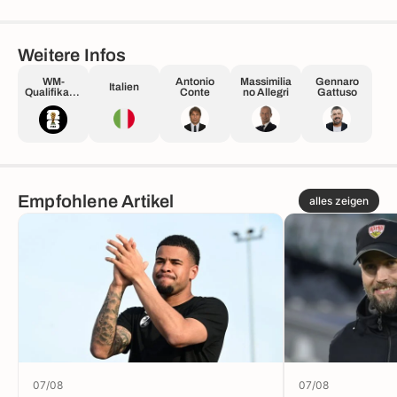
Weitere Infos
WM-
Antonio
Massimilia
Gennaro
Italien
Qualifikatio
Conte
no Allegri
Gattuso
n Europa
Empfohlene Artikel
alles zeigen
07/08
07/08