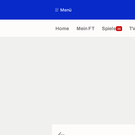
Menü
Home
Mein FT
Spiele
T
36