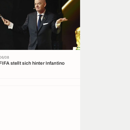
06/08
16:24
FIFA stellt sich hinter Infantino
Gladbach: Hiob