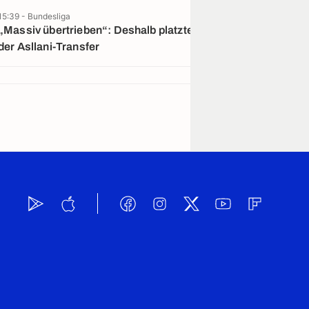
15:39 - Bundesliga
14:10 - Bundesliga
„Massiv übertrieben“: Deshalb platzte
Werder-Überra
der Asllani-Transfer
Wechsel