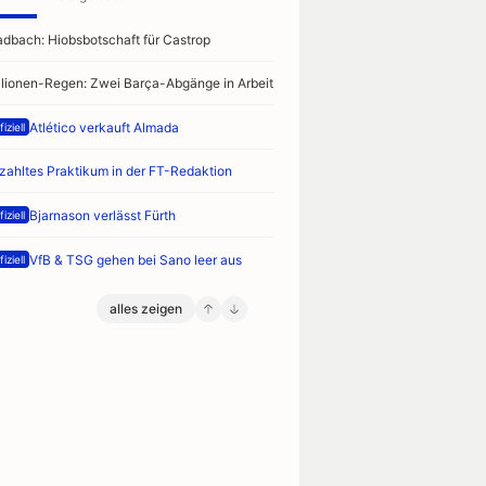
adbach: Hiobsbotschaft für Castrop
llionen-Regen: Zwei Barça-Abgänge in Arbeit
Atlético verkauft Almada
iziell
zahltes Praktikum in der FT-Redaktion
Bjarnason verlässt Fürth
iziell
VfB & TSG gehen bei Sano leer aus
iziell
alles zeigen