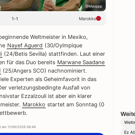
@Maxppp
1
-
1
Marokko
beginnende Weltmeister in Mexiko,
hne
Nayef Aguerd
(30/Oylmpique
i
(24/Betis Sevilla) stattfinden. Laut einer
en für das Duo bereits
Marwane Saadane
ï
(25/Angers SCO) nachnominiert.
iele Experten als Geheimfavorit in das
er verletzungsbedingte Ausfall von
vstar Ezzalzouli ist aber ein klarer
ameister.
Marokko
startet am Sonntag (0
Wettbewerb.
Weite
Weltm
rt am
11/06/2026 08:46
Ez A