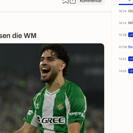
Kommentar
Gl
16:24
Mi
16:14
sen die WM
15:28
Off
Be
07/08
14:52
Off
14:05
Off