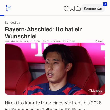
8
Kommentar
Bundesliga
Bayern-Abschied: Ito hat ein
Wunschziel
von
Martin Schmitz
- 10/06 - 09:02
- Quelle: Sport Bild
1 min.
@Maxppp
Hiroki Ito könnte trotz eines Vertrags bis 2028
im Sommer seine Zelte beim
FC Bayern