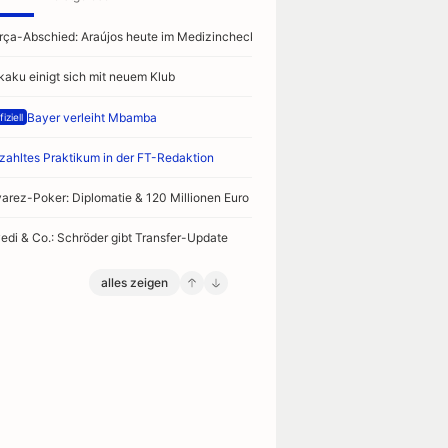
rça-Abschied: Araújos heute im Medizincheck
kaku einigt sich mit neuem Klub
Bayer verleiht Mbamba
iziell
zahltes Praktikum in der FT-Redaktion
varez-Poker: Diplomatie & 120 Millionen Euro
vedi & Co.: Schröder gibt Transfer-Update
alles zeigen