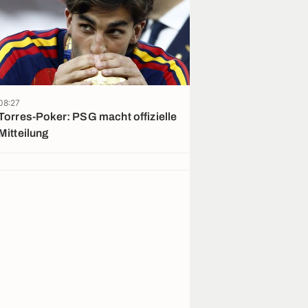
08:27
08:11
Torres-Poker: PSG macht offizielle
Lukaku einigt 
Mitteilung