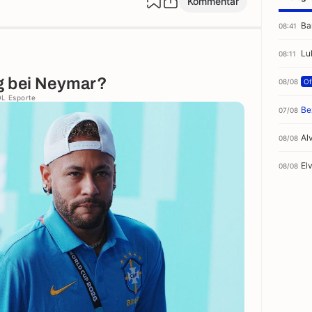
Kommentar
Ba
08:41
Lu
08:11
g bei Neymar?
08/08
Off
OL Esporte
Be
07/08
Al
08/08
El
08/08