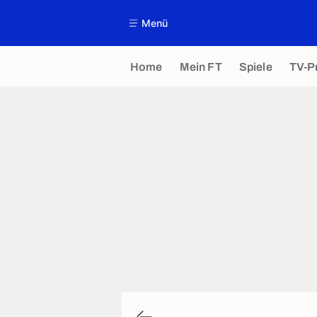
Menü
Home
Mein FT
Spiele
TV-P