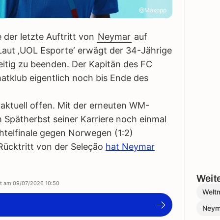
@Maxppp
der letzte Auftritt von
Neymar
auf
aut ‚UOL Esporte‘ erwägt der 34-Jährige
zeitig zu beenden. Der Kapitän des FC
atklub eigentlich noch bis Ende des
t aktuell offen. Mit der erneuten WM-
 Spätherbst seiner Karriere noch einmal
chtelfinale gegen Norwegen (1:2)
 Rücktritt von der Seleção
hat Neymar
Weite
ert am
09/07/2026 10:50
Weltm
Neym