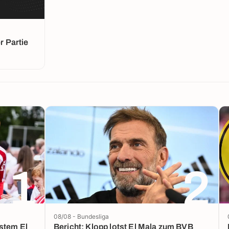
 Partie
1
2
08/08 - Bundesliga
Bericht: Klopp lotst El Mala zum BVB