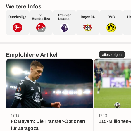
Weitere Infos
2.
Premier
Bundesliga
Bayer 04
BVB
Li
Bundesliga
League
Empfohlene Artikel
alles zeigen
18:12
17:13
FC Bayern: Die Transfer-Optionen
115-Millionen-
für Zaragoza