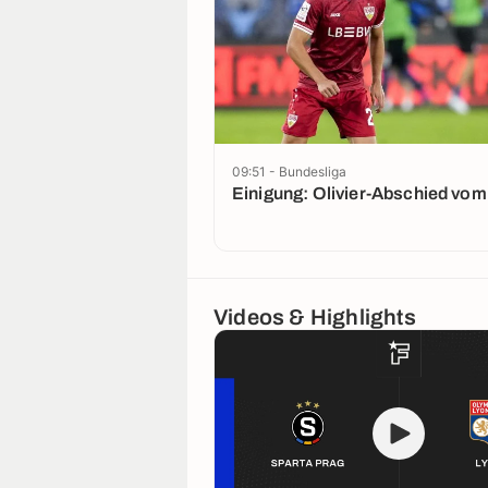
09:51 - Bundesliga
Einigung: Olivier-Abschied vom 
Videos & Highlights