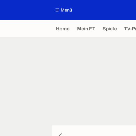
Menü
Home
Mein FT
Spiele
TV-P