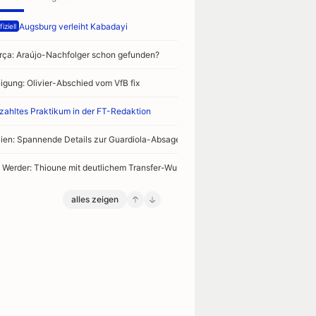
Augsburg verleiht Kabadayi
iziell
rça: Araújo-Nachfolger schon gefunden?
nigung: Olivier-Abschied vom VfB fix
zahltes Praktikum in der FT-Redaktion
alien: Spannende Details zur Guardiola-Absage
 Werder: Thioune mit deutlichem Transfer-Wunsch
alles zeigen