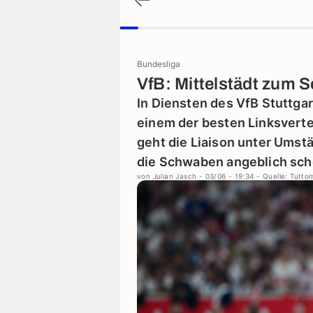
Bundesliga
VfB: Mittelstädt zum
In Diensten des VfB Stuttgar
einem der besten Linksverte
geht die Liaison unter Umst
die Schwaben angeblich sch
von
Julian Jasch
- 03/06 - 19:34
- Quelle: Tutt