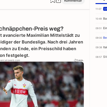
Kommentar
11:07
Off
Ba
10:49
 Schnäppchen-Preis weg?
Ei
09:51
t avancierte Maximilian Mittelstädt zu
Be
09:00
idiger der Bundesliga. Nach drei Jahren
It
09:38
änden zu Ende, ein Preisschild haben
on festgelegt.
SV
08:57
omercatoweb.com
1 min.