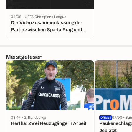
04/08 - UEFA Champions League
Die Videozusammenfassung der
Partie zwischen Sparta Prag und
Lyon
Meistgelesen
1
08:47 - 2. Bundesliga
07/08 - Bun
Offiziell
Hertha: Zwei Neuzugänge in Arbeit
Paukenschlag:
geplatzt