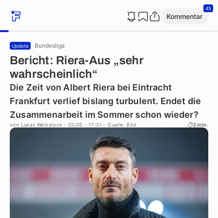
45
Kommentar
Bundesliga
Update
Bericht: Riera-Aus „sehr
wahrscheinlich“
Die Zeit von Albert Riera bei Eintracht
Frankfurt verlief bislang turbulent. Endet die
Zusammenarbeit im Sommer schon wieder?
von
Lukas Weinstock
- 02/05 - 17:31
- Quelle: Bild
2 min.