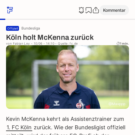
Kommentar
Bundesliga
Offiziell
Köln holt McKenna zurück
von
Fabian Ley
- 10/06 - 14:10
- Quelle: fc.de
1 min.
@Maxppp
Kevin McKenna kehrt als Assistenztrainer zum
1. FC Köln
zurück. Wie der Bundesligist offiziell