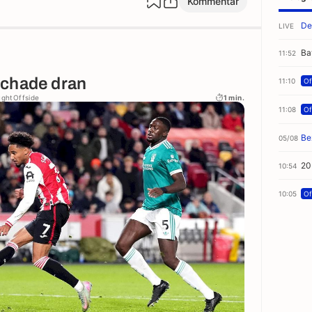
Kommentar
De
LIVE
Ba
11:52
Schade dran
11:10
Off
ughtOffside
1 min.
11:08
Off
Be
05/08
20
10:54
10:05
Off