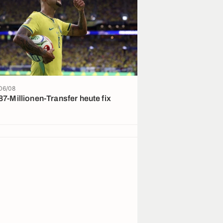
06/08
05/08
87-Millionen-Transfer heute fix
Neues Angebot 