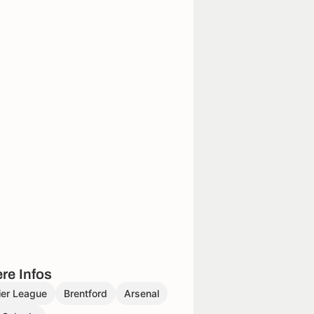
re Infos
ier League
Brentford
Arsenal