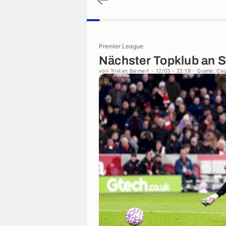
Premier League
Nächster Topklub an 
von
Tristan Bernert
- 12/03 - 22:19
- Quelle: Ca