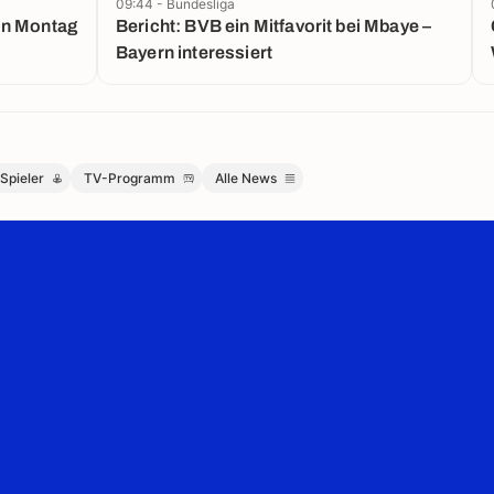
09:44 - Bundesliga
on Montag
Bericht: BVB ein Mitfavorit bei Mbaye –
Bayern interessiert
Spieler
TV-Programm
Alle News