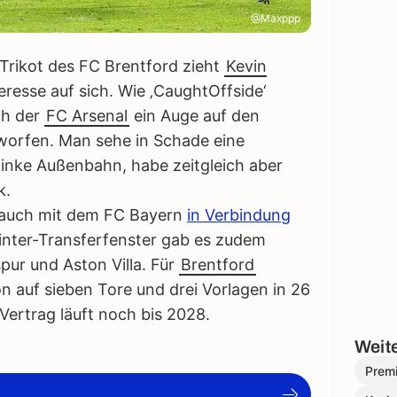
@Maxppp
 Trikot des FC Brentford zieht
Kevin
eresse auf sich. Wie ‚CaughtOffside‘
ch der
FC Arsenal
ein Auge auf den
worfen. Man sehe in Schade eine
linke Außenbahn, habe zeitgleich aber
k.
 auch mit dem FC Bayern
in Verbindung
inter-Transferfenster gab es zudem
ur und Aston Villa. Für
Brentford
n auf sieben Tore und drei Vorlagen in 26
Vertrag läuft noch bis 2028.
Weite
Prem