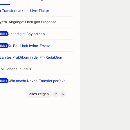
r Transfermarkt im Live-Ticker
yern-Abgänge: Eberl gibt Prognose
United gibt Bayindir ab
iziell
St. Pauli holt Irvine-Ersatz
iziell
zahltes Praktikum in der FT-Redaktion
 Millionen für Jesus
Köln macht Neves-Transfer perfekt
iziell
alles zeigen