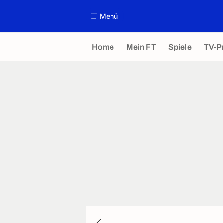
Menü
Home
Mein FT
Spiele
TV-P