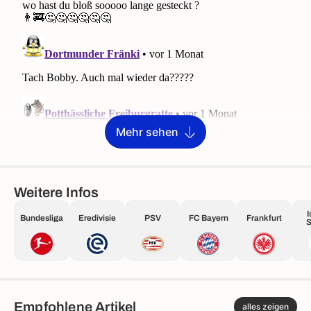
Mehr sehen
Weitere Infos
I
Bundesliga
Eredivisie
PSV
FC Bayern
Frankfurt
S
Empfohlene Artikel
alles zeigen