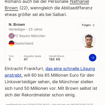
Romano auch bei der Personalie
Nathaniel
Brown
(22), wenngleich die Ablösedifferenz
etwas größer sei als bei Saibari.
N. Brown
Folgen
Verteidiger - 23 Jahre
FC Bayern München
Deutschland
Tore
Gespielte Spiele
Gehalt/Monat
5
47
185 K€
Eintracht Frankfurt,
das eine schnelle Lösung
anstrebt
, will 60 bis 65 Millionen Euro für den
Linksverteidiger sehen, die Münchner stellen
sich rund 50 Millionen vor. Mit Brown selbst ist
sich der Rekordmeister schon einig.
veröffentlicht am
07/06/2026 16:50
- Aktualisiert am
08/06/2026 13:47