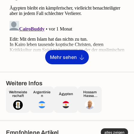
Mehr sehen
Weitere Infos
Weltmeiste
Argentinie
Hossam
Ägypten
rschaft
n
Hassan
Hussein
Empfohlene Artikel
alles zeigen