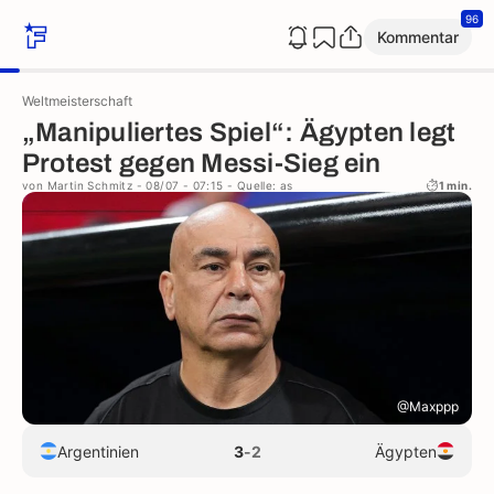
96
Kommentar
Weltmeisterschaft
„Manipuliertes Spiel“: Ägypten legt
Protest gegen Messi-Sieg ein
von
Martin Schmitz
- 08/07 - 07:15
- Quelle: as
1 min.
@Maxppp
Argentinien
3
-
2
Ägypten