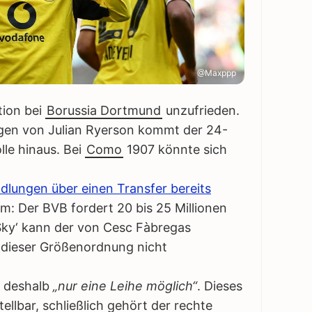
@Maxppp
tion bei
Borussia Dortmund
unzufrieden.
ngen von Julian Ryerson kommt der 24-
lle hinaus. Bei
Como
1907 könnte sich
dlungen über einen Transfer bereits
m: Der BVB fordert 20 bis 25 Millionen
‚Sky‘ kann der von Cesc Fàbregas
n dieser Größenordnung nicht
t deshalb
„nur eine Leihe möglich“
. Dieses
ellbar, schließlich gehört der rechte