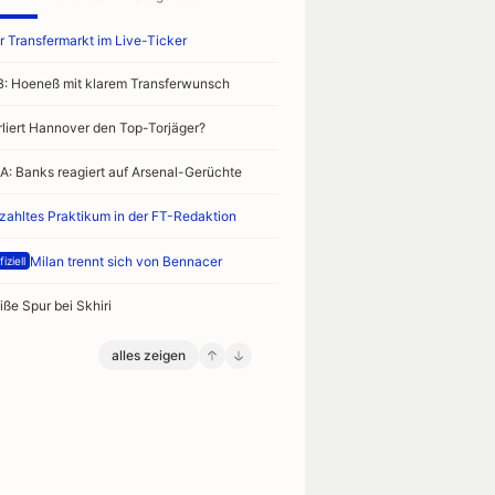
r Transfermarkt im Live-Ticker
B: Hoeneß mit klarem Transferwunsch
rliert Hannover den Top-Torjäger?
A: Banks reagiert auf Arsenal-Gerüchte
zahltes Praktikum in der FT-Redaktion
Milan trennt sich von Bennacer
iziell
iße Spur bei Skhiri
alles zeigen