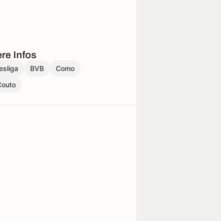
re Infos
esliga
BVB
Como
Couto