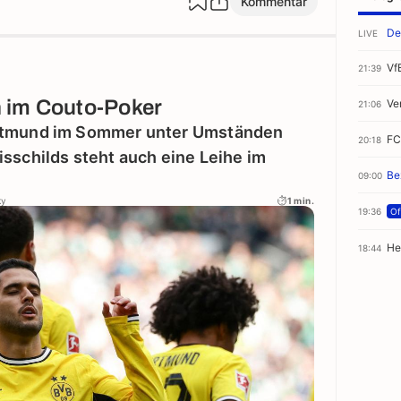
Kommentar
De
LIVE
Vf
21:39
 im Couto-Poker
Ve
21:06
ortmund im Sommer unter Umständen
FC
20:18
sschilds steht auch eine Leihe im
Be
09:00
ky
1 min.
19:36
Off
He
18:44