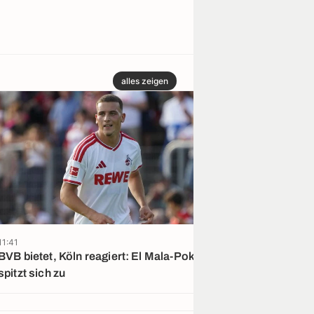
alles zeigen
11:41
09:44
BVB bietet, Köln reagiert: El Mala-Poker
Bericht: BVB ei
spitzt sich zu
Bayern interes