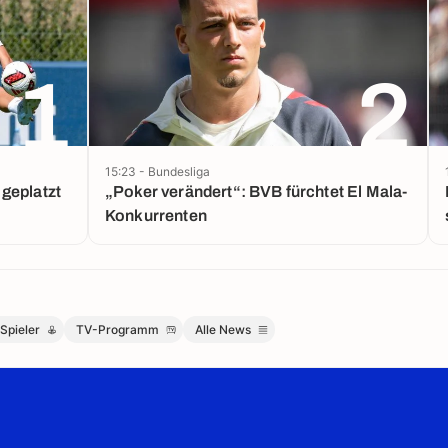
1
2
15:23 - Bundesliga
geplatzt
„Poker verändert“: BVB fürchtet El Mala-
Konkurrenten
Spieler
TV-Programm
Alle News