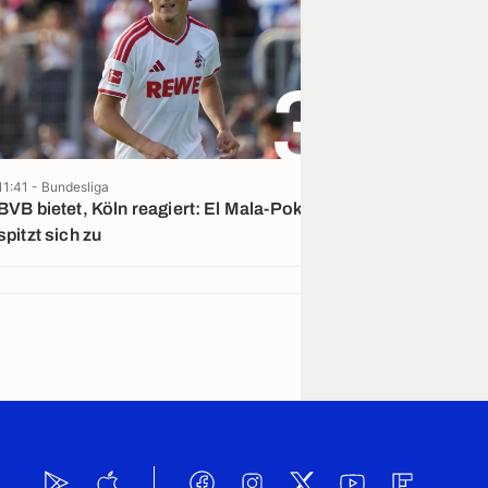
3
11:41 - Bundesliga
16:45 - La Liga
BVB bietet, Köln reagiert: El Mala-Poker
Medien: Einigu
spitzt sich zu