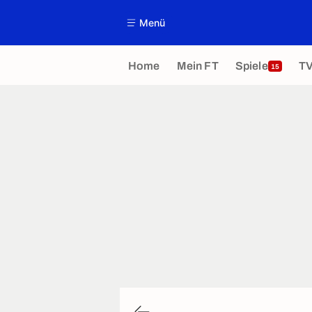
Menü
Home
Mein FT
Spiele
T
15