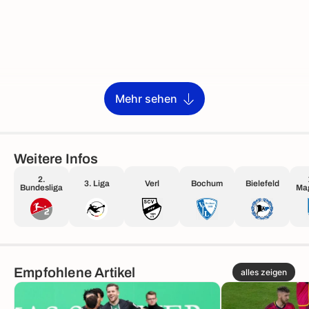
Mehr sehen
Weitere Infos
2.
3. Liga
Verl
Bochum
Bielefeld
Bundesliga
Ma
Empfohlene Artikel
alles zeigen