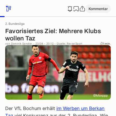
Kommentar
2. Bundesliga
Favorisiertes Ziel: Mehrere Klubs
wollen Taz
von
Dominik Sandler
- 23/04 - 20:12
- Quelle: RevierSport
1 min.
@Maxppp
Der VfL Bochum erhält
im Werben um Berkan
Taz
viel Konkurrenz aus der
2. Bundesliga
. Wie