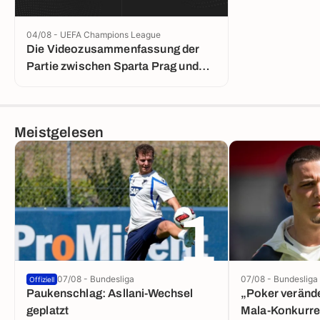
04/08 - UEFA Champions League
Die Videozusammenfassung der
Partie zwischen Sparta Prag und
Lyon
Meistgelesen
1
07/08 - Bundesliga
07/08 - Bundesliga
Offiziell
Paukenschlag: Asllani-Wechsel
„Poker verände
geplatzt
Mala-Konkurre