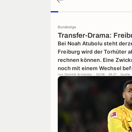
Bundesliga
Transfer-Drama: Freib
Bei Noah Atubolu steht derze
Freiburg wird der Torhüter a
rechnen können. Eine Zwickm
noch mit einem Wechsel bef
von
Dominik Schneider
- 03/06 - 09:27
- Quelle: