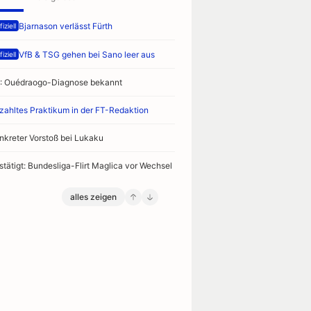
Bjarnason verlässt Fürth
iziell
VfB & TSG gehen bei Sano leer aus
iziell
: Ouédraogo-Diagnose bekannt
zahltes Praktikum in der FT-Redaktion
nkreter Vorstoß bei Lukaku
stätigt: Bundesliga-Flirt Maglica vor Wechsel
alles zeigen