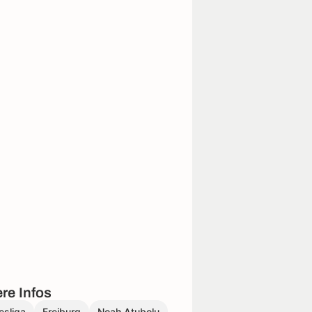
re Infos
esliga
Freiburg
Noah Atubolu