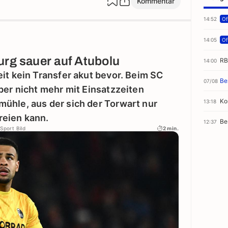
Kommentar
14:52
Off
14:05
Off
urg sauer auf Atubolu
RB
14:00
it kein Transfer akut bevor. Beim SC
Be
07/08
ber nicht mehr mit Einsatzzeiten
Ko
13:18
ühle, aus der sich der Torwart nur
reien kann.
Be
12:37
 Sport Bild
2 min.