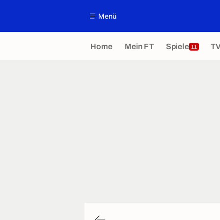
Menü
Home
Mein FT
Spiele
T
11