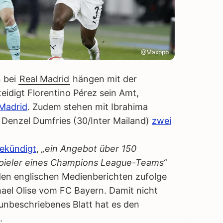
@Maxppp
n bei
Real Madrid
hängen mit der
eidigt Florentino Pérez sein Amt,
Madrid
. Zudem stehen mit Ibrahima
 Denzel Dumfries (30/Inter Mailand)
zwei
gekündigt
,
„ein Angebot über 150
pspieler eines Champions League-Teams“
n englischen Medienberichten zufolge
hael Olise vom FC Bayern. Damit nicht
 unbeschriebenes Blatt hat es den
.