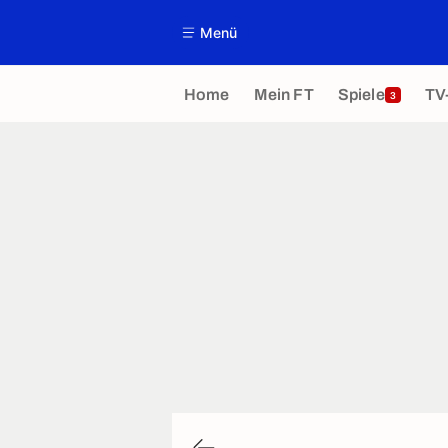
Menü
Home
Mein FT
Spiele
TV
3