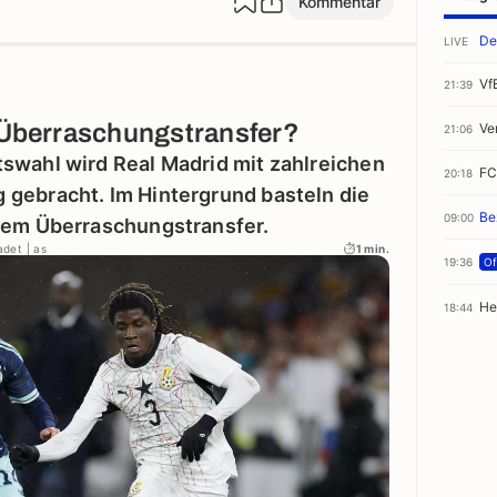
Kommentar
De
LIVE
Vf
21:39
r Überraschungstransfer?
Ve
21:06
swahl wird Real Madrid mit zahlreichen
FC
20:18
gebracht. Im Hintergrund basteln die
Be
09:00
nem Überraschungstransfer.
adet | as
1 min.
19:36
Off
He
18:44