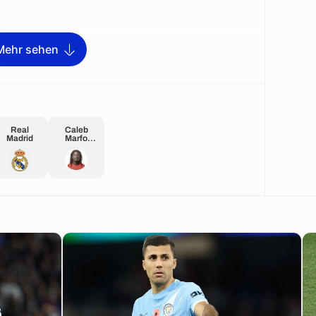
Mehr sehen
Real
Caleb
Madrid
Marfo
Yirenkyi