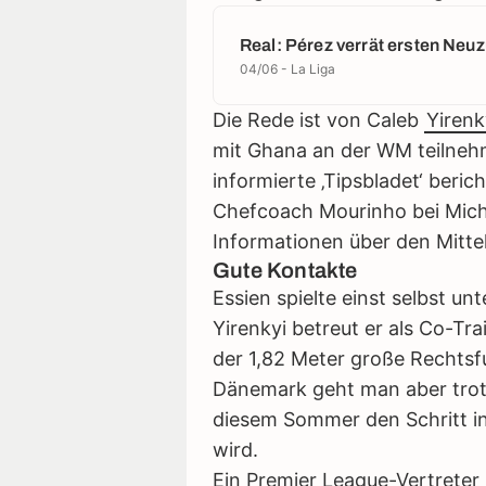
Real: Pérez verrät ersten Neu
04/06 - La Liga
Die Rede ist von Caleb
Yirenk
mit Ghana an der WM teilnehm
informierte ‚Tipsbladet‘ beric
Chefcoach Mourinho bei Mich
Informationen über den Mittel
Gute Kontakte
Essien spielte einst selbst u
Yirenkyi betreut er als Co-Tr
der 1,82 Meter große Rechtsf
Dänemark geht man aber trotz
diesem Sommer den Schritt i
wird.
Ein Premier League-Vertreter s