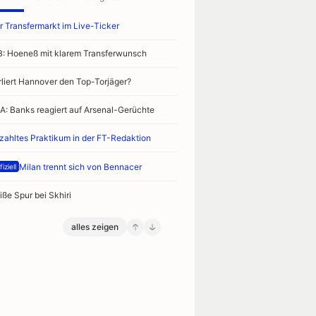
r Transfermarkt im Live-Ticker
B: Hoeneß mit klarem Transferwunsch
rliert Hannover den Top-Torjäger?
A: Banks reagiert auf Arsenal-Gerüchte
zahltes Praktikum in der FT-Redaktion
Milan trennt sich von Bennacer
iziell
iße Spur bei Skhiri
alles zeigen