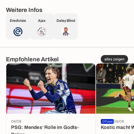
Weitere Infos
Eredivisie
Ajax
Daley Blind
Empfohlene Artikel
alles zeigen
06/08
06/08
Offiziell
PSG: Mendes‘ Rolle im Godts-
Kostic macht W