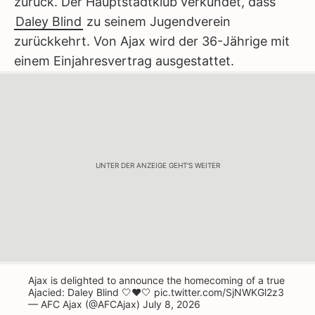
zurück. Der Hauptstadtklub verkündet, dass
Daley Blind
zu seinem Jugendverein
zurückkehrt. Von Ajax wird der 36-Jährige mit
einem Einjahresvertrag ausgestattet.
UNTER DER ANZEIGE GEHT'S WEITER
Ajax is delighted to announce the homecoming of a true
Ajacied: Daley Blind 🤍♥️🤍
pic.twitter.com/SjNWKGl2z3
— AFC Ajax (@AFCAjax)
July 8, 2026