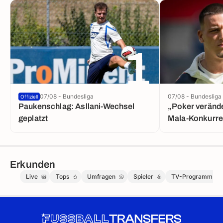
1
07/08 - Bundesliga
07/08 - Bundesliga
Offiziell
Paukenschlag: Asllani-Wechsel
„Poker verände
geplatzt
Mala-Konkurre
Erkunden
Live
Tops
Umfragen
Spieler
TV-Programm