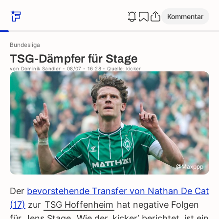
Kommentar
Bundesliga
TSG-Dämpfer für Stage
von
Dominik Sandler
- 08/07 - 16:28
- Quelle: kicker
@Maxppp
Der
bevorstehende Transfer von Nathan De Cat
(17)
zur
TSG Hoffenheim
hat negative Folgen
für
Jens Stage
. Wie der ‚kicker‘ berichtet, ist ein