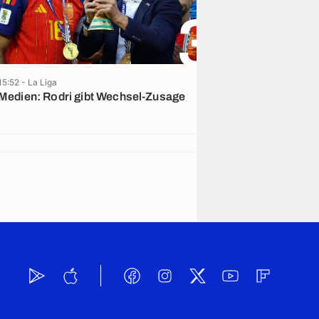
3
15:52 - La Liga
13:39 - La Liga
Medien: Rodri gibt Wechsel-Zusage
Vini-Entscheid