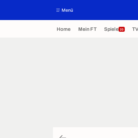
Menü
Home
Mein FT
Spiele
T
20