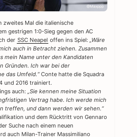
@Maxppp
n zweites Mal die italienische
m gestrigen 1:0-Sieg gegen den AC
ach der
SSC Neapel
offen ins Spiel:
„Wäre
 mich auch in Betracht ziehen. Zusammen
dass mein Name unter den Kandidaten
n Gründen. Ich war bei der
ne das Umfeld.“
Conte hatte die Squadra
 und 2016 trainiert.
dings auch:
„Sie kennen meine Situation
angfristigen Vertrag habe. Ich werde mich
n treffen, und dann werden wir sehen.“
ifikation und dem Rücktritt von Gennaro
f der Suche nach einem neuen
rd auch Milan-Trainer Massimiliano