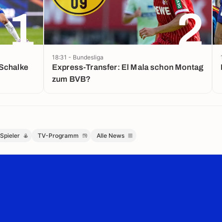
1
2
18:31 - Bundesliga
 Schalke
Express-Transfer: El Mala schon Montag
zum BVB?
Spieler
TV-Programm
Alle News