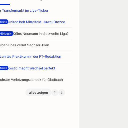
r Transfermarkt im Live-Ticker
United holt Mittelfeld-Juwel Orozco
iziell
Kölns Neumann in die zweite Liga?
-Exklusiv
rder-Boss verrät Sechser-Plan
zahltes Praktikum in der FT-Redaktion
Kostic macht Wechsel perfekt
iziell
chster Verletzungsschock für Gladbach
alles zeigen