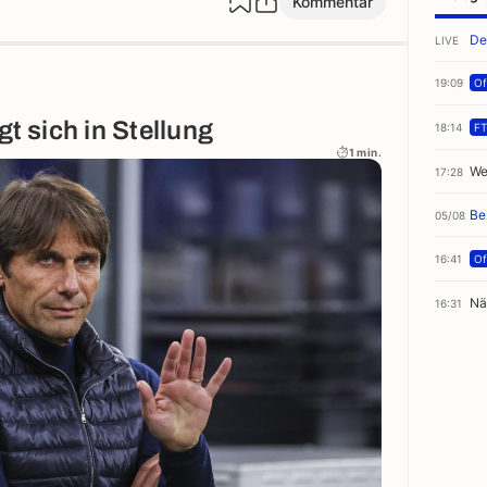
Kommentar
De
LIVE
19:09
Off
gt sich in Stellung
18:14
FT
1 min.
We
17:28
Be
05/08
16:41
Off
Nä
16:31