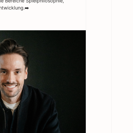
ie Bereiche Spielphilosophie,
ntwicklung.➡️