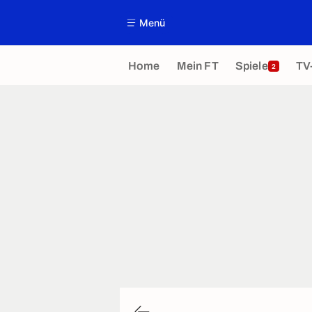
Menü
Home
Mein FT
Spiele
TV
2