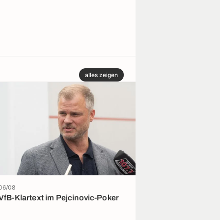
alles zeigen
06/08
06/08
FT-Exklusiv
VfB-Klartext im Pejcinovic-Poker
Kölns Neumann 