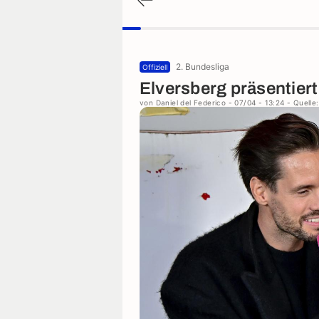
2. Bundesliga
Offiziell
Elversberg präsentier
von
Daniel del Federico
- 07/04 - 13:24
- Quelle