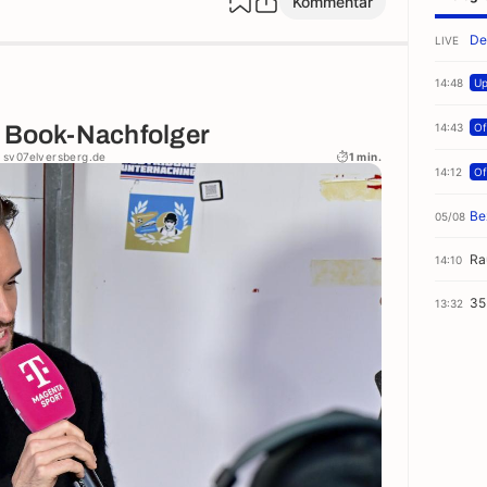
Kommentar
De
LIVE
14:48
Up
t Book-Nachfolger
14:43
Off
: sv07elversberg.de
1 min.
14:12
Off
Be
05/08
Ra
14:10
35
13:32