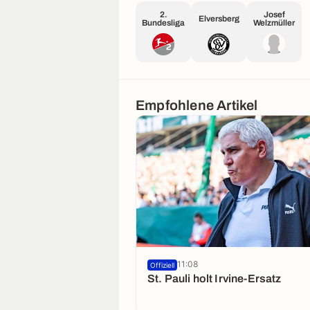
2.
Josef
Elversberg
Bundesliga
Welzmüller
Empfohlene Artikel
11:08
Offiziell
St. Pauli holt Irvine-Ersatz