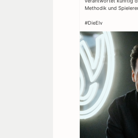
verantwortet künftig d
Methodik und Spielere
#DieElv