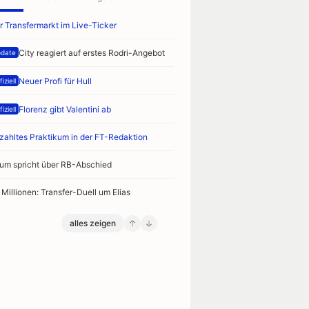
r Transfermarkt im Live-Ticker
City reagiert auf erstes Rodri-Angebot
date
Neuer Profi für Hull
iziell
Florenz gibt Valentini ab
iziell
zahltes Praktikum in der FT-Redaktion
um spricht über RB-Abschied
 Millionen: Transfer-Duell um Elias
alles zeigen