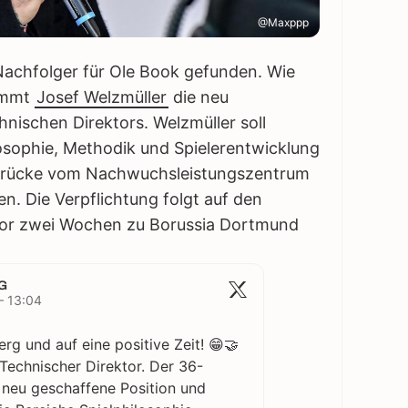
@Maxppp
Nachfolger für Ole Book gefunden. Wie
nimmt
Josef Welzmüller
die neu
nischen Direktors. Welzmüller soll
losophie, Methodik und Spielerentwicklung
 Brücke vom Nachwuchsleistungszentrum
en. Die Verpflichtung folgt auf den
vor zwei Wochen zu Borussia Dortmund
G
– 13:04
rg und auf eine positive Zeit! 😁🤝
Technischer Direktor. Der 36-
 neu geschaffene Position und