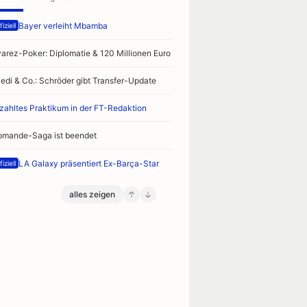
Bayer verleiht Mbamba
iziell
varez-Poker: Diplomatie & 120 Millionen Euro
vedi & Co.: Schröder gibt Transfer-Update
zahltes Praktikum in der FT-Redaktion
omande-Saga ist beendet
LA Galaxy präsentiert Ex-Barça-Star
iziell
alles zeigen