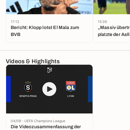
17:12
15:39
Bericht: Klopp lotst El Mala zum
„Massiv übertr
BVB
platzte der Asl
Videos & Highlights
04/08 - UEFA Champions League
Die Videozusammenfassung der