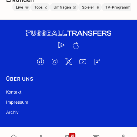
Live
Tops
Umfragen
Spieler
TV-Programm
ÜBER UNS
Kontakt
Impressum
Archiv
@ FussballTransfers.com 2009-2026
Aktualisiert 19:03
15