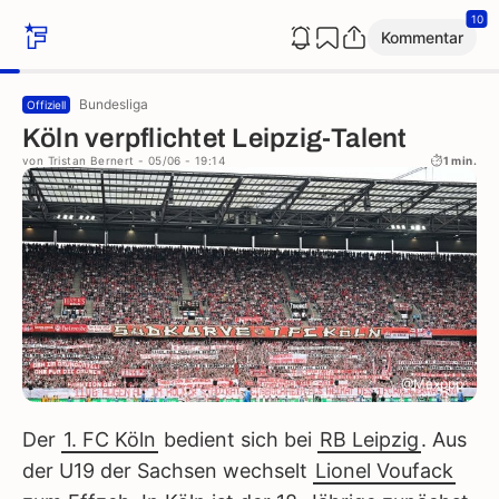
10
Kommentar
Bundesliga
Offiziell
Köln verpflichtet Leipzig-Talent
von
Tristan Bernert
- 05/06 - 19:14
1 min.
@Maxppp
Der
1. FC Köln
bedient sich bei
RB Leipzig
. Aus
der U19 der Sachsen wechselt
Lionel Voufack