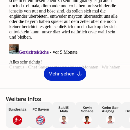
Mehr sehen
Weitere Infos
Said El
Kevin
Kerim-Sam
Bundesliga
FC Bayern
Mala
Schade
Alajbegovi
Di
ć