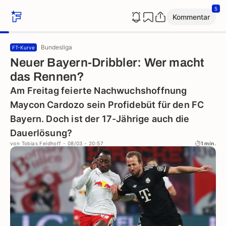
5
Kommentar
Bundesliga
FT-Kurve
Neuer Bayern-Dribbler: Wer macht
das Rennen?
Am Freitag feierte Nachwuchshoffnung
Maycon Cardozo sein Profidebüt für den FC
Bayern. Doch ist der 17-Jährige auch die
Dauerlösung?
von
Tobias Feldhoff
- 08/03 - 20:57
1 min.