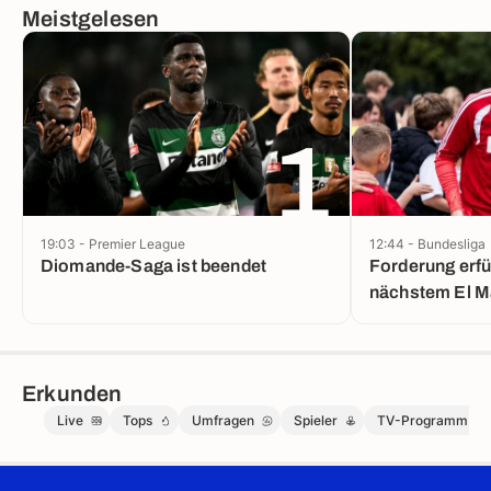
Meistgelesen
1
19:03 - Premier League
12:44 - Bundesliga
Diomande-Saga ist beendet
Forderung erfüllt: BV
nächstem El M
Erkunden
Live
Tops
Umfragen
Spieler
TV-Programm