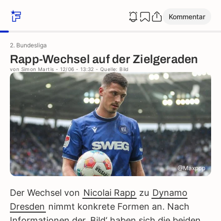
Kommentar
2. Bundesliga
Rapp-Wechsel auf der Zielgeraden
von
Simon Martis
- 12/06 - 13:32
- Quelle: Bild
@Maxppp
Der Wechsel von
Nicolai Rapp
zu
Dynamo
Dresden
nimmt konkrete Formen an. Nach
Informationen der ‚Bild‘ haben sich die beiden