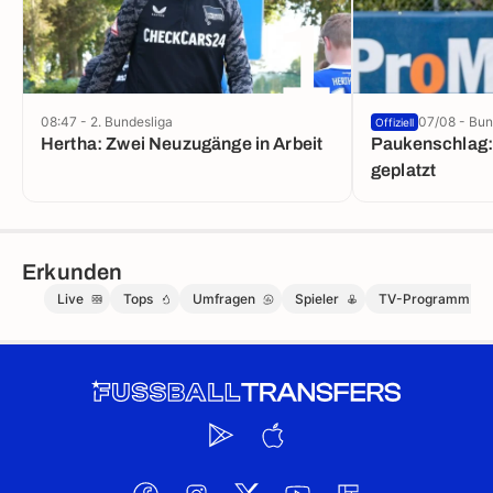
1
08:47 - 2. Bundesliga
07/08 - Bun
Offiziell
Hertha: Zwei Neuzugänge in Arbeit
Paukenschlag:
geplatzt
Erkunden
Live
Tops
Umfragen
Spieler
TV-Programm