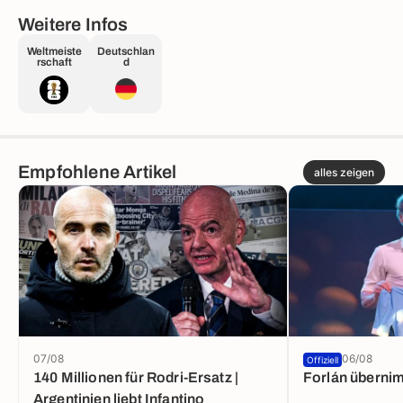
Weitere Infos
Weltmeiste
Deutschlan
rschaft
d
Empfohlene Artikel
alles zeigen
07/08
06/08
Offiziell
140 Millionen für Rodri-Ersatz |
Forlán überni
Argentinien liebt Infantino