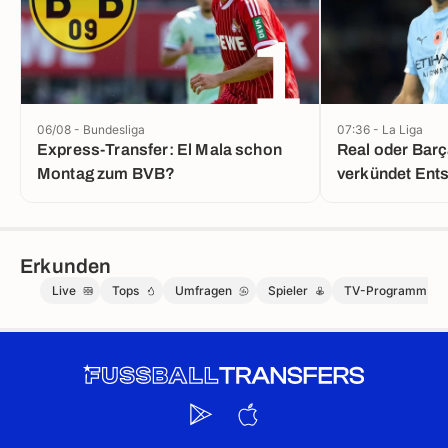
1
06/08 - Bundesliga
07:36 - La Liga
Express-Transfer: El Mala schon
Real oder Barç
Montag zum BVB?
verkündet Ent
Erkunden
Live
Tops
Umfragen
Spieler
TV-Programm