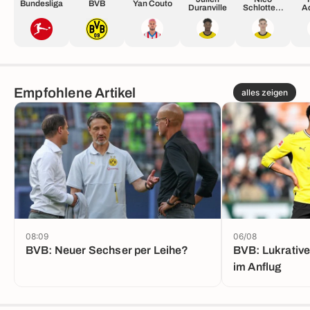
Bundesliga
BVB
Yan Couto
Duranville
Schlotterb
A
eck
Empfohlene Artikel
alles zeigen
08:09
06/08
BVB: Neuer Sechser per Leihe?
BVB: Lukrativ
im Anflug