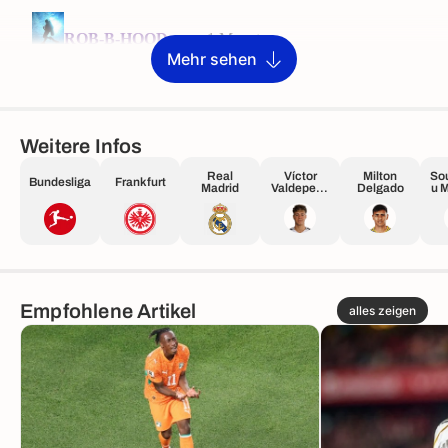
Mehr sehen
Weitere Infos
Real
Víctor
Milton
So
Bundesliga
Frankfurt
Madrid
Valdepeña
Delgado
u 
s Talavera
Empfohlene Artikel
alles zeigen