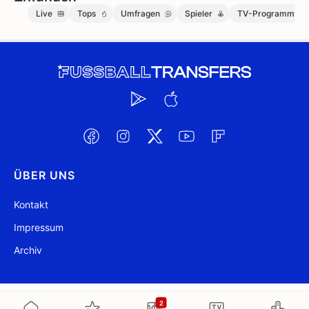
Live
Tops
Umfragen
Spieler
TV-Programm
ÜBER UNS
Kontakt
Impressum
Archiv
@ FussballTransfers.com 2009-2026
Aktualisiert 00:27
2