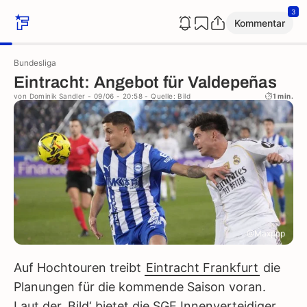
3
Kommentar
Bundesliga
Eintracht: Angebot für Valdepeñas
von
Dominik Sandler
- 09/06 - 20:58
- Quelle: Bild
1 min.
@Maxppp
Auf Hochtouren treibt
Eintracht Frankfurt
die
Planungen für die kommende Saison voran.
Laut der ‚Bild‘ bietet die SGE Innenverteidiger