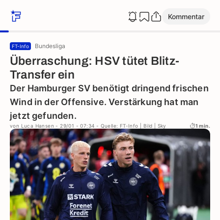
Kommentar
Bundesliga
FT-Info
Überraschung: HSV tütet Blitz-
Transfer ein
Der Hamburger SV benötigt dringend frischen
Wind in der Offensive. Verstärkung hat man
jetzt gefunden.
von
Luca Hansen
- 29/01 - 07:34
- Quelle: FT-Info | Bild | Sky
1 min.