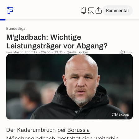
Kommentar
Bundesliga
M’gladbach: Wichtige
Leistungsträger vor Abgang?
von
Martin Schmitz
- 25/06 - 23:21
- Quelle: kicker
1 min.
@Maxppp
Der Kaderumbruch bei
Borussia
Mönchengladbach
gestaltet sich weiterhin