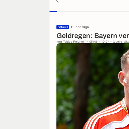
Bundesliga
Offiziell
Geldregen: Bayern ver
von
Tobias Feldhoff
- 05/06 - 10:04
- Quelle: Sk