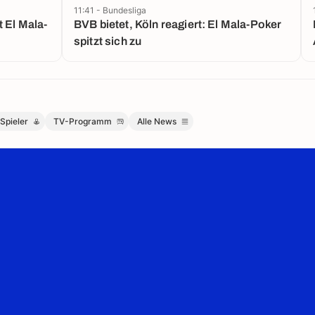
11:41 - Bundesliga
 El Mala-
BVB bietet, Köln reagiert: El Mala-Poker
spitzt sich zu
Spieler
TV-Programm
Alle News