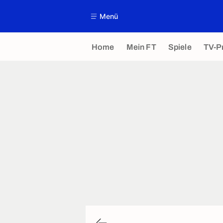
Menü
Home
Mein FT
Spiele
TV-P