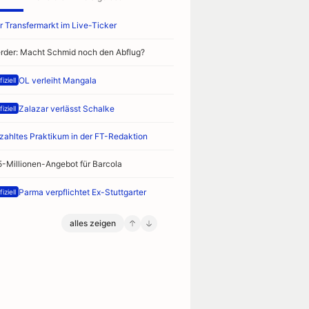
r Transfermarkt im Live-Ticker
rder: Macht Schmid noch den Abflug?
OL verleiht Mangala
iziell
Zalazar verlässt Schalke
iziell
zahltes Praktikum in der FT-Redaktion
5-Millionen-Angebot für Barcola
Parma verpflichtet Ex-Stuttgarter
iziell
alles zeigen