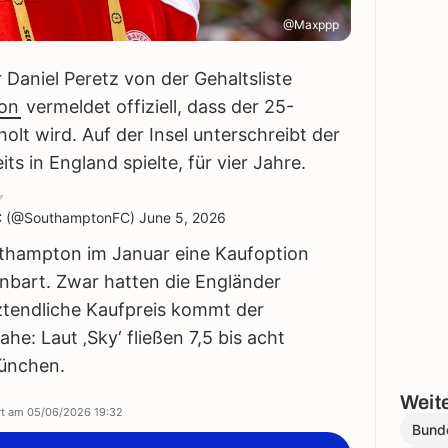
@Maxppp
Daniel Peretz von der Gehaltsliste
on
vermeldet offiziell, dass der 25-
olt wird. Auf der Insel unterschreibt der
its in England spielte, für vier Jahre.
✅
C (@SouthamptonFC)
June 5, 2026
thampton im Januar eine Kaufoption
inbart. Zwar hatten die Engländer
ztendliche Kaufpreis kommt der
e: Laut ‚Sky‘ fließen 7,5 bis acht
München.
Weite
ert am
05/06/2026 19:32
Bund