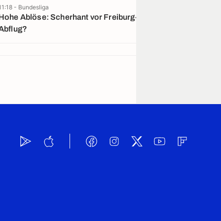
11:18 - Bundesliga
16:45 - La Liga
Hohe Ablöse: Scherhant vor Freiburg-
Medien: Einigu
Abflug?