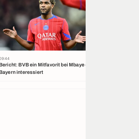
09:44
06/08
Bericht: BVB ein Mitfavorit bei Mbaye –
Alles klar: Bay
Bayern interessiert
Irankunda