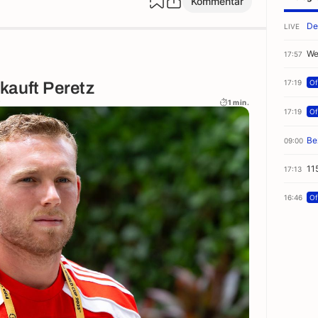
Kommentar
De
LIVE
We
17:57
17:19
Off
kauft Peretz
y
1 min.
17:19
Off
Be
09:00
11
17:13
16:46
Off