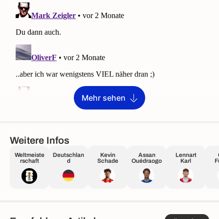
Mehr sehen
Weitere Infos
Weltmeiste
Deutschlan
Kevin
Assan
Lennart
rschaft
d
Schade
Ouédraogo
Karl
F