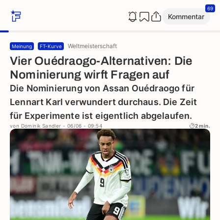
69
Kommentar
Weltmeisterschaft
Meinung
FT-Kurve
Vier Ouédraogo-Alternativen: Die
Nominierung wirft Fragen auf
Die Nominierung von Assan Ouédraogo für
Lennart Karl verwundert durchaus. Die Zeit
für Experimente ist eigentlich abgelaufen.
von
Dominik Sandler
- 06/06 - 09:54
2 min.