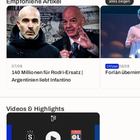
Empfohlene Artikel
alles zeigen
07/08
06/08
Offiziell
140 Millionen für Rodri-Ersatz |
Forlán überni
Argentinien liebt Infantino
Videos & Highlights