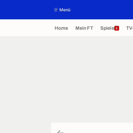
Menü
Home
Mein FT
Spiele
TV
5