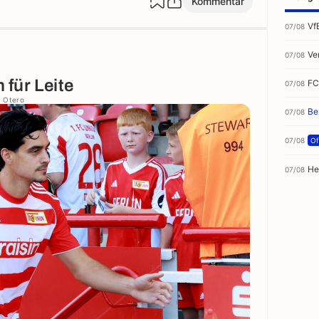
Kommentar
Vf
07/08
Ve
07/08
für Leite
FC
07/08
o Otero
Be
07/08
07/08
Off
He
07/08