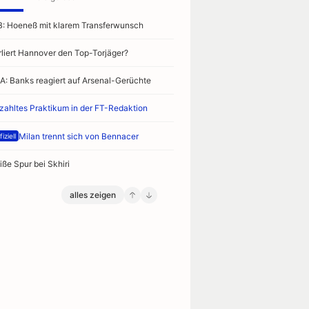
B: Hoeneß mit klarem Transferwunsch
rliert Hannover den Top-Torjäger?
A: Banks reagiert auf Arsenal-Gerüchte
zahltes Praktikum in der FT-Redaktion
Milan trennt sich von Bennacer
iziell
iße Spur bei Skhiri
alles zeigen