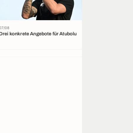
07/08
07/08 - Bundesliga
Drei konkrete Angebote für Atubolu
VfB: Hoeneß m