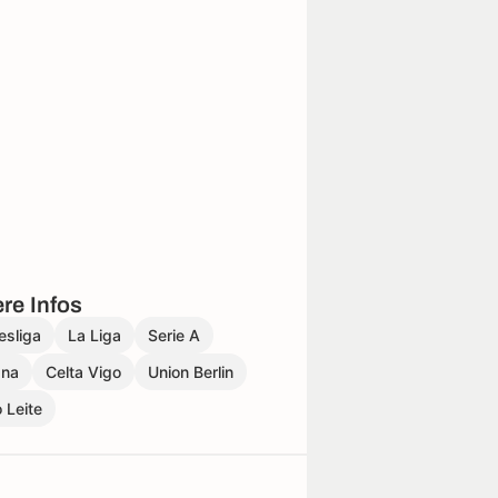
re Infos
esliga
La Liga
Serie A
gna
Celta Vigo
Union Berlin
 Leite