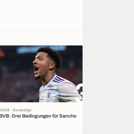
3
06/08 - Bundesliga
06/08 - La 
Update
BVB: Drei Bedingungen für Sancho
Vini-Entscheid