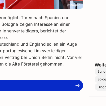
@Maxppp
 womöglich Türen nach Spanien und
 Bologna
zeigen Interesse an einer
n Innenverteidigers, berichtet der
ero.
eutschland und England sollen ein Auge
 portugiesische Linksverteidiger
en Vertrag bei
Union Berlin
nicht. Vor vier
n die Alte Försterei gekommen.
Weite
Bund
Bolo
Diogo