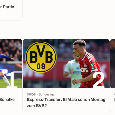
 Partie
1
2
06/08 - Bundesliga
 Schalke
Express-Transfer: El Mala schon Montag
zum BVB?