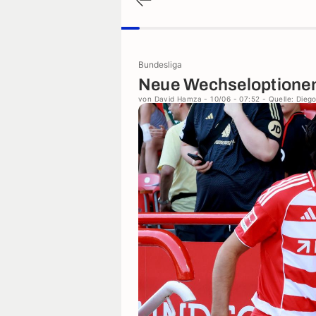
Bundesliga
Neue Wechseloptionen 
von
David Hamza
- 10/06 - 07:52
- Quelle: Dieg