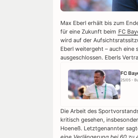
Max Eberl erhält bis zum End
für eine Zukunft beim
FC Bay
wird auf der Aufsichtsratssit
Eberl weitergeht – auch eine 
ausgeschlossen. Eberls Vertra
FC Baye
25/05 - B
Die Arbeit des Sportvorstands
kritisch gesehen, insbesonde
Hoeneß. Letztgenannter sagte
eine Verlängerung bei 60 zu 4