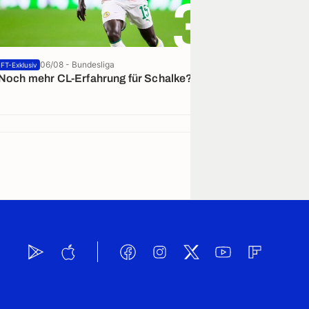
3
06/08 - Bundesliga
09:27 - Bundesliga
FT-Exklusiv
Noch mehr CL-Erfahrung für Schalke?
Bayer: Dicke G
Palacios