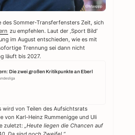
@Maxppp
e des Sommer-Transferfensters Zeit, sich
ern
zu empfehlen. Laut der ‚Sport Bild‘
zung im August entschieden, wie es mit
sofortige Trennung sei dann nicht
g läuft bis 2027.
rn: Die zwei großen Kritikpunkte an Eberl
undesliga
 wird von Teilen des Aufsichtsrats
re von Karl-Heinz Rummenigge und Uli
 zuletzt:
„Heute liegen die Chancen auf
0. Da sind noch Zweifel.“