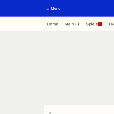
Menü
Home
Mein FT
Spiele
TV
1