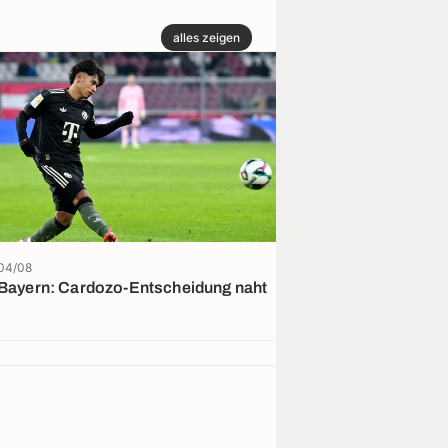
alles zeigen
04/08
04/08
Bayern: Cardozo-Entscheidung naht
Testspiel: Tra