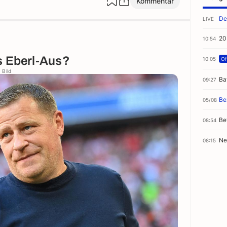
Kommentar
De
LIVE
20
10:54
s Eberl-Aus?
10:05
Off
 Bild
Ba
09:27
Be
05/08
Be
08:54
Ne
08:15