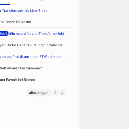
r Transfermarkt im Live-Ticker
 Millionen für Jesus
Köln macht Neves-Transfer perfekt
iziell
yer: Dicke Gehaltskürzung für Palacios
zahltes Praktikum in der FT-Redaktion
ttelt Alvarez bei Simeone?
uer Favorit bei Romero
alles zeigen