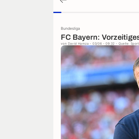
Bundesliga
FC Bayern: Vorzeitige
von
David Hamza
- 03/06 - 09:32
- Quelle: Sport