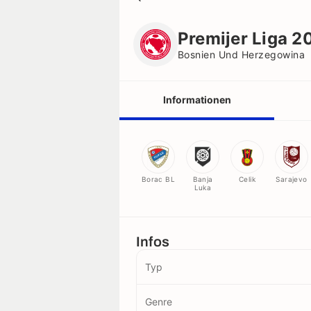
Premijer Liga 2026/2027
Bosnien Und Herzegowina
Premijer Liga 
Bosnien Und Herzegowina
Informationen
Vereine
Spieler
Borac BL
Banja
Celik
Sarajevo
Luka
Schiedsrichter
Infos
Rekorde
Typ
Genre