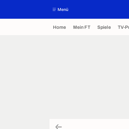
Menü
Home
Mein FT
Spiele
TV-P