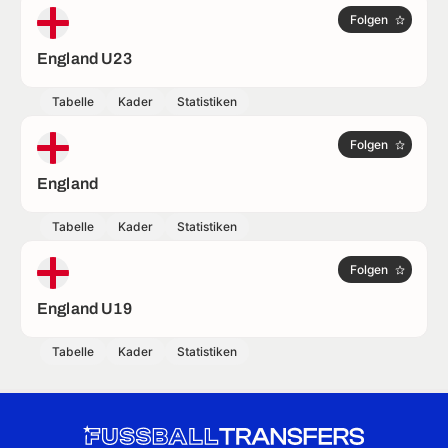
Folgen
England U23
Tabelle
Kader
Statistiken
Folgen
England
Tabelle
Kader
Statistiken
Folgen
England U19
Tabelle
Kader
Statistiken