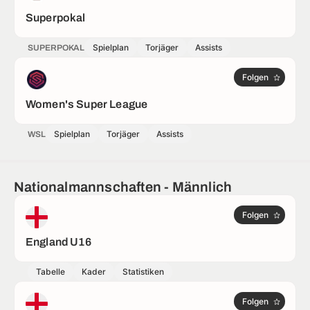
Superpokal
Spielplan
Torjäger
Assists
SUPERPOKAL
Folgen
Women's Super League
Spielplan
Torjäger
Assists
WSL
Nationalmannschaften - Männlich
Folgen
England U16
Tabelle
Kader
Statistiken
Folgen