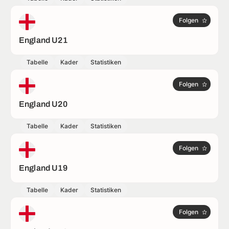
Folgen
England U21
Tabelle
Kader
Statistiken
Folgen
England U20
Tabelle
Kader
Statistiken
Folgen
England U19
Tabelle
Kader
Statistiken
Folgen