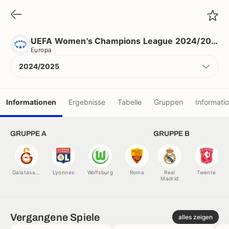
UEFA Women's Champions League 2024/2025
Europa
UEFA Women's Champions League 2024/2025
Europa
2024/2025
Informationen
Ergebnisse
Tabelle
Gruppen
Informati
Vereine
GRUPPE A
GRUPPE B
Schiedsrichter
Galatasaray
Lyonnes
Wolfsburg
Roma
Real
Twente
Madrid
Rekorde
Vergangene Spiele
alles zeigen