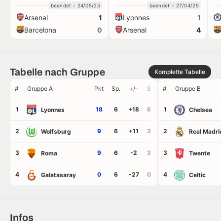
beendet - 24/05/25
beendet - 27/04/25
Arsenal
Lyonnes
1
1
Barcelona
Arsenal
0
4
Tabelle nach Gruppe
Komplette Tabelle
#
Gruppe A
Pkt
Sp.
+/-
S
U
#
N
Gruppe B
Tore
GT
1
18
6
+18
6
0
1
0
19
1
Lyonnes
Chelsea
2
9
6
+11
3
0
2
3
16
5
Wolfsburg
Real Madri
3
9
6
-2
3
0
3
3
12
14
Roma
Twente
4
0
6
-27
0
0
4
6
1
28
Galatasaray
Celtic
Infos