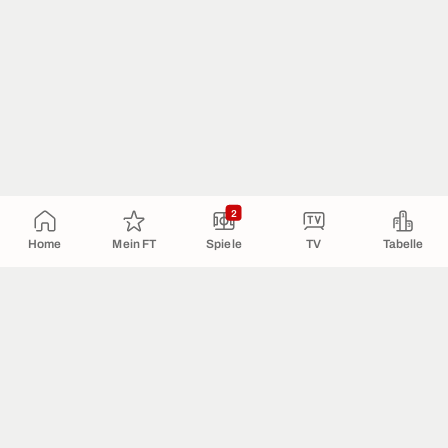
2
Home
Mein FT
Spiele
TV
Tabelle