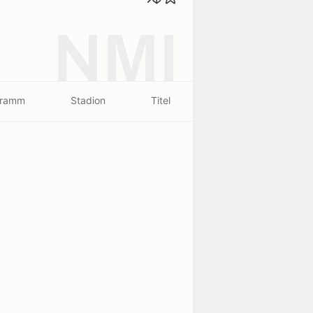
NMI
gramm
Stadion
Titel