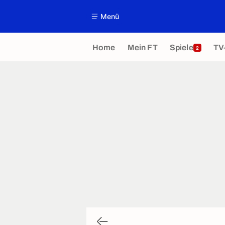
Menü
Home
Mein FT
Spiele
TV
2