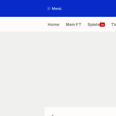
Menü
Home
Mein FT
Spiele
T
16