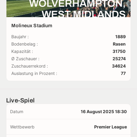
WOLVERHAMPTON,
WEST MIDLANDS
Molineux Stadium
Baujahr :
1889
Bodenbelag :
Rasen
Kapazität :
31750
Ø Zuschauer :
25274
Zuschauerrekord :
34624
Auslastung in Prozent :
77
Live-Spiel
Datum
16 August 2025 18:30
Wettbewerb
Premier League