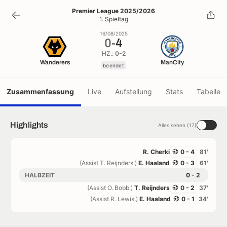
0
-
4
Premier League 2025/2026
1. Spieltag
beendet
16/08/2025
0
-
4
HZ.:
0-2
Wanderers
ManCity
beendet
Zusammenfassung
Live
Aufstellung
Stats
Tabelle
Highlights
Alles sehen (17)
R. Cherki
0 - 4
81'
(Assist T. Reijnders.)
E. Haaland
0 - 3
61'
HALBZEIT
0 - 2
(Assist O. Bobb.)
T. Reijnders
0 - 2
37'
(Assist R. Lewis.)
E. Haaland
0 - 1
34'