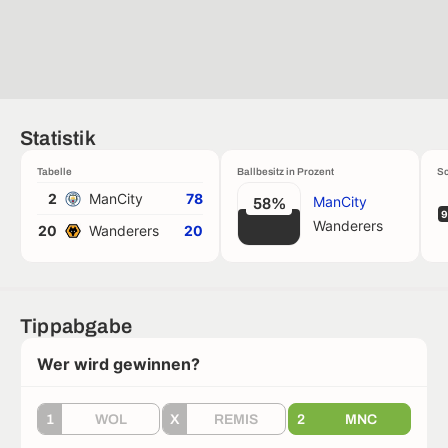
Statistik
Tabelle
Ballbesitz in Prozent
Sc
2
ManCity
78
ManCity
58%
9
Wanderers
20
Wanderers
20
Tippabgabe
Wer wird gewinnen?
1
WOL
X
REMIS
2
MNC