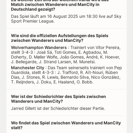
Match zwischen Wanderers und ManCity in
Deutschland gezeigt?
Das Spiel läuft am 16 August 2025 um 18:30 live auf Sky
Sport Premier League.
Wie sind die offiziellen Aufstellungen des Spiels
zwischen Wanderers und ManCity?
Wolverhampton Wanderers
: Trainiert von Vítor Pereira,
stellt 3-4-3 : José Sá, Toti Gomes, E. Agbadou, M.
Doherty, D. Møller Wolfe, João Gomes, André, K. Hoever,
J. Bellegarde, J. Strand Larsen, M. Munetsi.
Manchester City
: Das Team seinerseits trainiert von Pep
Guardiola, stellt 4-3-3 : J. Trafford, R. Aït-Nouri, Rúben
Dias, J. Stones, R. Lewis, Bernardo Silva, Nico González,
T. Reijnders, J. Doku, E. Haaland, O. Bobb.
Wer ist der Schiedsrichter des Spiels zwischen
Wanderers und ManCity?
Jarred Gillett ist der Schiedsrichter dieser Partie.
Wo findet das Spiel zwischen Wanderers und ManCity
statt?