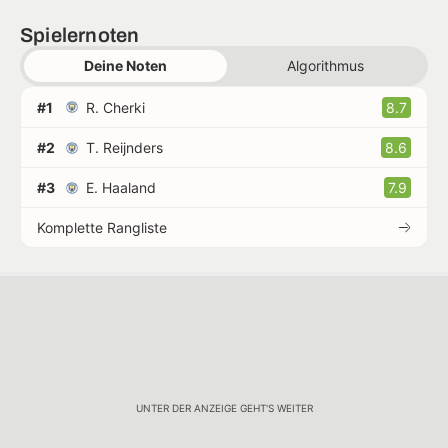
Spielernoten
Deine Noten
Algorithmus
#1
R. Cherki
8.7
#2
T. Reijnders
8.6
#3
E. Haaland
7.9
Komplette Rangliste
UNTER DER ANZEIGE GEHT'S WEITER