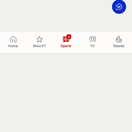
2
Home
Mein FT
Spiele
TV
Tabelle