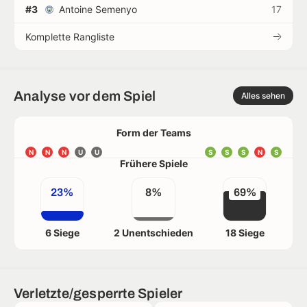
#3
Antoine Semenyo
17
Komplette Rangliste
Analyse vor dem Spiel
Alles sehen
Form der Teams
N
N
N
U
U
S
S
S
N
S
Frühere Spiele
23%
8%
69%
6 Siege
2 Unentschieden
18 Siege
Verletzte/gesperrte Spieler