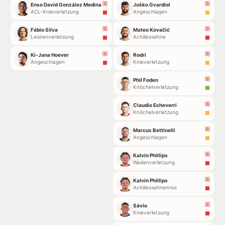
Enso David González Medina
Joško Gvardiol
ACL-Knieverletzung
Angeschlagen
Fábio Silva
Mateo Kovačić
Leistenverletzung
Achillessehne
Ki-Jana Hoever
Rodri
Angeschlagen
Knieverletzung
Phil Foden
Knöchelverletzung
Claudio Echeverri
Knöchelverletzung
Marcus Bettinelli
Angeschlagen
Kalvin Phillips
Wadenverletzung
Kalvin Phillips
Achillessehnenriss
Sávio
Knieverletzung