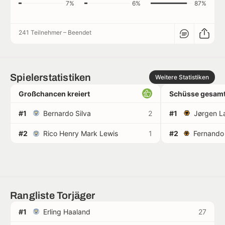
7%
6%
87%
241 Teilnehmer
–
Beendet
Spielerstatistiken
Weitere Statistiken
Großchancen kreiert
Schüsse gesamt
#1
Bernardo Silva
2
#1
Jørgen L
#2
Rico Henry Mark Lewis
1
#2
Rangliste Torjäger
#1
Erling Haaland
27